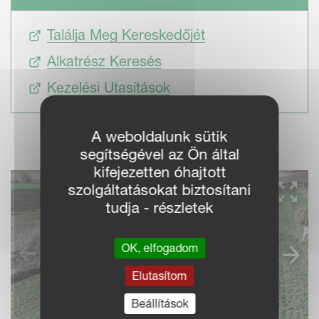
Találja Meg Kereskedőjét
Alkatrész Keresés
Kezelési Utasítások
A weboldalunk sütik
segítségével az Ön által
kifejezetten óhajtott
szolgáltatásokat biztosítani
tudja - részletek
OK, elfogadom
Elutasítom
Beállítások