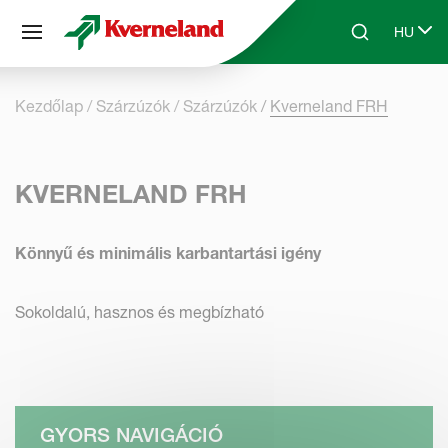
Süti preferenciák
HU
Skip to main content
Search
Select 
Kezdőlap
Szárzúzók
Szárzúzók
Kverneland FRH
KVERNELAND FRH
Könnyű és minimális karbantartási igény
Sokoldalú, hasznos és megbízható
GYORS NAVIGÁCIÓ