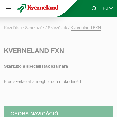
Süti preferenciák
HU
Skip to main content
Search
Select 
Kezdőlap
Szárzúzók
Szárzúzók
Kverneland FXN
KVERNELAND FXN
Szárzúzó a specialisták számára
Erős szerkezet a megbízható működésért
GYORS NAVIGÁCIÓ