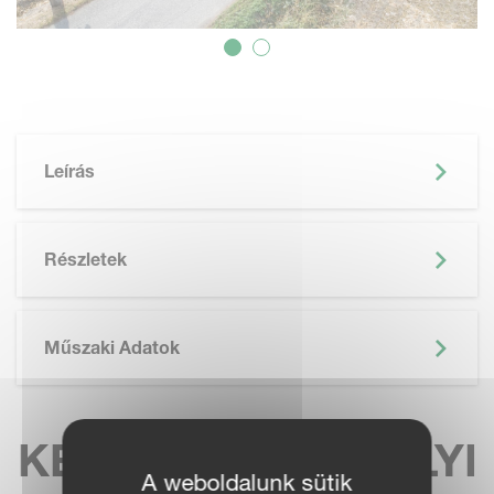
Leírás
Részletek
Műszaki Adatok
KERESSE MEG HELYI
A weboldalunk sütik