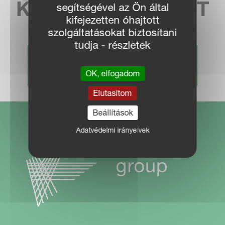
KÉPVISELETÜNKET
segítségével az Ön által
kifejezetten óhajtott
szolgáltatásokat biztosítani
tudja - részletek
KERESKEDŐ KERESÉS
OK, elfogadom
Elutasítom
Beállítások
Adatvédelmi irányelvek