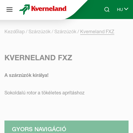
Süti preferenciák
HU
Skip to main content
Search
Select 
Kezdőlap
Szárzúzók
Szárzúzók
Kverneland FXZ
KVERNELAND FXZ
A szárzúzók királya!
Sokoldalú rotor a tökéletes aprításhoz
GYORS NAVIGÁCIÓ