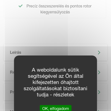
Precíz összeszerelés és pontos rotor
kiegyensúlyozás
Leírás
A weboldalunk sütik
Részletek
segítségével az Ön által
kifejezetten óhajtott
SKIP BROCHURE
szolgáltatásokat biztosítani
Prospektus
tudja - részletek
OK, elfogadom