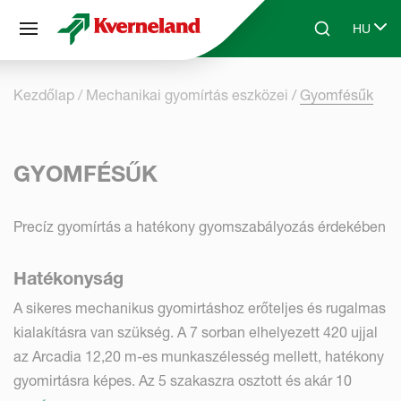
Süti preferenciák
HU
Skip to main content
Search
Select 
Kezdőlap
Mechanikai gyomírtás eszközei
Gyomfésűk
GYOMFÉSŰK
Precíz gyomírtás a hatékony gyomszabályozás érdekében
Hatékonyság
A sikeres mechanikus gyomirtáshoz erőteljes és rugalmas
kialakításra van szükség. A 7 sorban elhelyezett 420 ujjal
az Arcadia 12,20 m-es munkaszélesség mellett, hatékony
gyomirtásra képes. Az 5 szakaszra osztott és akár 10