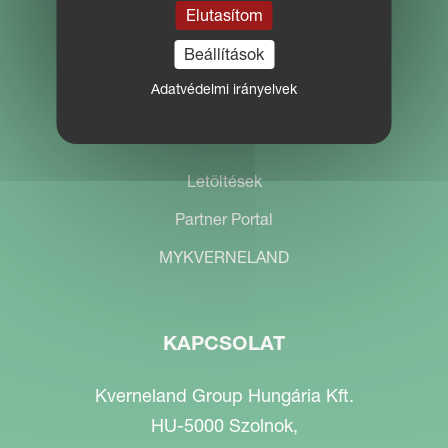
Elutasítom
Beállítások
Adatvédelmi irányelvek
WEBHELY NAVIGÁCIÓ
Letöltések
Partner Portal
MYKVERNELAND
KAPCSOLAT
Kverneland Group Hungária Kft.
HU-5000 Szolnok,