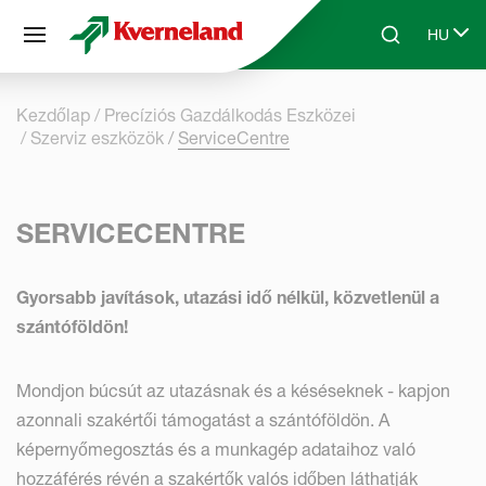
Süti preferenciák
HU
Skip to main content
Search
Select 
Kezdőlap
Precíziós Gazdálkodás Eszközei
Szerviz eszközök
ServiceCentre
SERVICECENTRE
Gyorsabb javítások, utazási idő nélkül, közvetlenül a
szántóföldön!
Mondjon búcsút az utazásnak és a késéseknek - kapjon
azonnali szakértői támogatást a szántóföldön. A
képernyőmegosztás és a munkagép adataihoz való
hozzáférés révén a szakértők valós időben láthatják