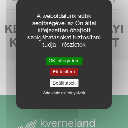
A weboldalunk sütik
segítségével az Ön által
KERESSE MEG HELYI
kifejezetten óhajtott
szolgáltatásokat biztosítani
KÉPVISELETÜNKET
tudja - részletek
OK, elfogadom
Elutasítom
KERESKEDŐ KERESÉS
Beállítások
Adatvédelmi irányelvek