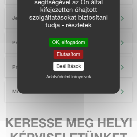
segítségével az Ön által
kifejezetten óhajtott
szolgáltatásokat biztosítani
Jellemzők
tudja - részletek
OK, elfogadom
Precíziós Gazdálkodás
Elutasítom
SKIP BROCHURE
Beállítások
Prospektus
Adatvédelmi irányelvek
Műszaki Adatok
KERESSE MEG HELYI