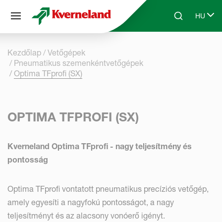
Süti preferenciák
HU
Skip to main content
Search
Select 
Kezdőlap
Vetőgépek
Pneumatikus szemenként­vetőgépek
Optima TFprofi (SX)
OPTIMA TFPROFI (SX)
Kverneland Optima TFprofi - nagy teljesítmény és
pontosság
Optima TFprofi vontatott pneumatikus precíziós vetőgép,
amely egyesíti a nagyfokú pontosságot, a nagy
teljesítményt és az alacsony vonóerő igényt.