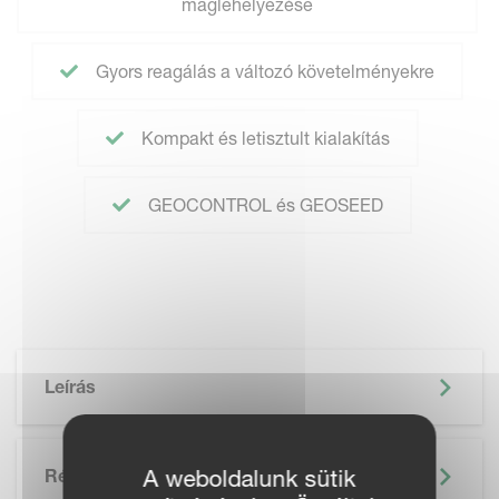
maglehelyezése
Gyors reagálás a változó követelményekre
Kompakt és letisztult kialakítás
GEOCONTROL és GEOSEED
Leírás
Részletek
A weboldalunk sütik