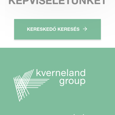
KÉPVISELETÜNKET
KERESKEDŐ KERESÉS