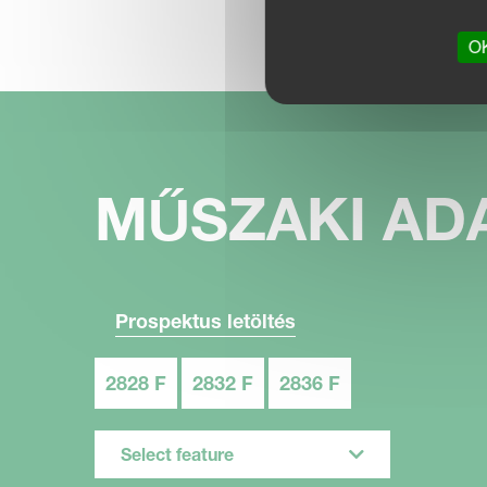
OK
MŰSZAKI AD
Prospektus letöltés
2828 F
2832 F
2836 F
Select feature