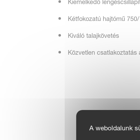
Kiemelkedő lengéscsillap
Kétfokozatú hajtómű 750
Kiváló talajkövetés
Közvetlen csatlakoztatás 
A weboldalunk süt