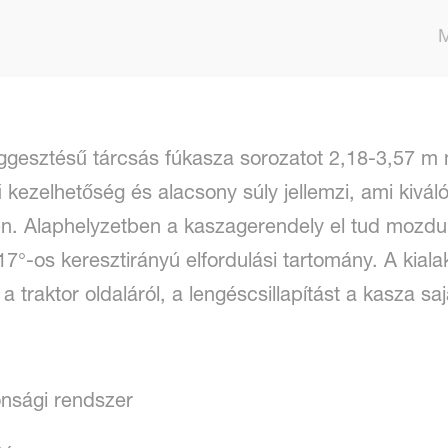
üggesztésű tárcsás fúkasza sorozatot 2,18-3,57 m
kezelhetőség és alacsony súly jellemzi, ami kiváló
n. Alaphelyzetben a kaszagerendely el tud mozdul
 17°-os keresztirányú elfordulási tartomány. A kial
 traktor oldaláról, a lengéscsillapítást a kasza sa
nsági rendszer