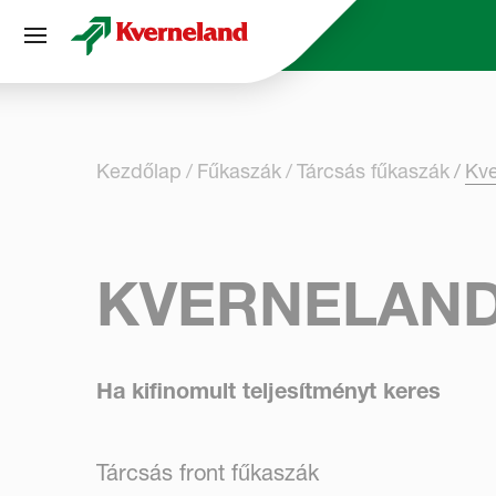
Süti preferenciák
Kezdőlap
Fűkaszák
Tárcsás fűkaszák
Kve
KVERNELAND
Ha kifinomult teljesítményt keres
Tárcsás front fűkaszák