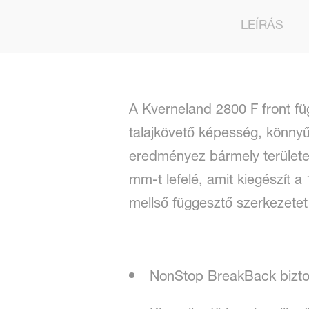
LEÍRÁS
A Kverneland 2800 F front f
talajkövető képesség, könnyű 
eredményez bármely területe
mm-t lefelé, amit kiegészít a
mellső függesztő szerkezetet a
NonStop BreakBack bizto