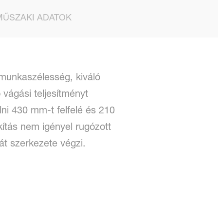
MŰSZAKI ADATOK
 munkaszélesség, kiváló
 vágási teljesítményt
ni 430 mm-t felfelé és 210
akítás nem igényel rugózott
ját szerkezete végzi.