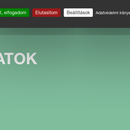
, elfogadom
Elutasítom
Beállítások
Adatvédelmi irány
ATOK