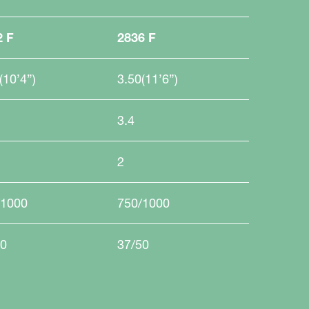
2 F
2836 F
(10’4”)
3.50(11’6”)
3.4
2
/1000
750/1000
40
37/50