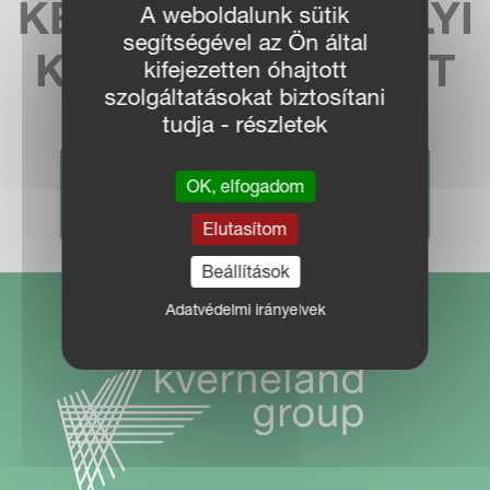
KERESSE MEG HELYI
A weboldalunk sütik
segítségével az Ön által
KÉPVISELETÜNKET
kifejezetten óhajtott
szolgáltatásokat biztosítani
tudja - részletek
OK, elfogadom
KERESKEDŐ KERESÉS
Elutasítom
Beállítások
Adatvédelmi irányelvek