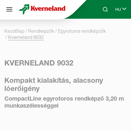
Süti preferenciák
HU
Skip to main content
Search
Select 
Kezdőlap
Rendképzők
Egyrotoros rendképzők
Kverneland 9032
KVERNELAND 9032
Kompakt kialakítás, alacsony
lóerőigény
CompactLine egyrotoros rendképző 3,20 m
munkaszélességgel