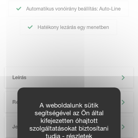
Automatikus vonóirány beállítás: Auto-Line
Hatékony lezárás egy menetben
Leírás
Részletek
A weboldalunk sütik
segítségével az Ön által
kifejezetten óhajtott
Jellemzők
szolgáltatásokat biztosítani
tudja - részletek