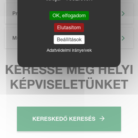
SKIP BROCHURE
Prospektus
OK, elfogadom
Elutasítom
Műszaki Adatok
Beállítások
Adatvédelmi irányelvek
KERESSE MEG HELYI
KÉPVISELETÜNKET
KERESKEDŐ KERESÉS