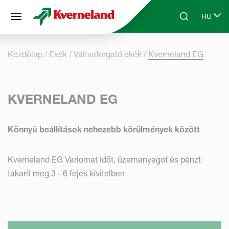
Süti preferenciák
HU
Skip to main content
Search
Select 
Kezdőlap
Ekék
Váltvaforgató ekék
Kverneland EG
KVERNELAND EG
Könnyű beállítások nehezebb körülmények között
Kverneland EG Variomat Időt, üzemanyagot és pénzt
takarít meg 3 - 6 fejes kivitelben