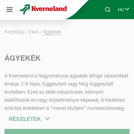
Süti preferenciák
HU
Skip to main content
Search
Select 
Kezdőlap
Ekék
Ágyekék
ÁGYEKÉK
A Kverneland a hagyományos ágyekék átfogó választékát
kínálja, 2-8 fejes, függesztett vagy félig függesztett
kivitelben. Ezek az ekék robusztusak, könnyen
beállíthatók és nagy teljesítményre képesek. A tökéletes
szántás érdekében a "menet közbeni" munkaszélesség-
változtatásra szolgáló Variomat® rendszer a húzási vonal
RÉSZLETEK
automatikus beállításával, az "Auto-line"-l párosul.
Alternatíva az egyszerű kézi fogásszélesség-állítás. A