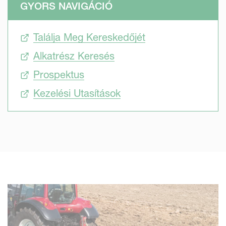
GYORS NAVIGÁCIÓ
kemény vagy köves körülmények között az Auto-reset
túlterhelésvédelem, akadályba ütköve kinyílik, ezzel
Találja Meg Kereskedőjét
egyidőben ellenállása lecsökken, így védve az eke és a
traktor élettartamát. A fejek egymástól függetlenül
Alkatrész Keresés
oldódnak ki, a tökéletes szántás érdekében. A hőkezelt
Prospektus
vázak garantálják az eke tartósságát. Kormánylemezek,
kiegészítők széles válsztéka áll rendelkezésre, hogy
Kezelési Utasítások
megfeleljen bármely talajkörülmény okozta kihívásra.