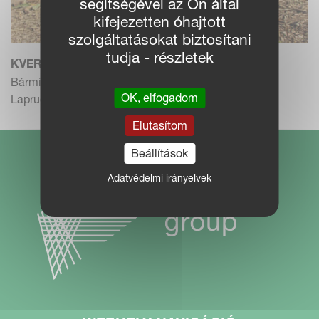
segítségével az Ön által
kifejezetten óhajtott
szolgáltatásokat biztosítani
tudja - részletek
KVERNELAND AD
Bármilyen talajtípushoz. 3-5 fejes eke
OK, elfogadom
Laprugós biztosítással. Vari...
Elutasítom
Beállítások
Adatvédelmi irányelvek