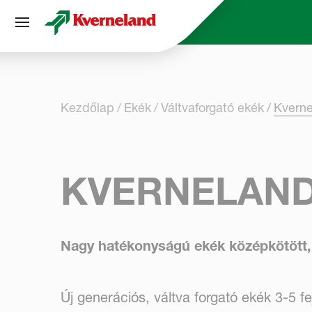
Süti preferenciák
Kezdőlap
Ekék
Váltvaforgató ekék
Kverne
KVERNELAND 
Nagy hatékonyságú ekék középkötött, 
Új generációs, váltva forgató ekék 3-5 