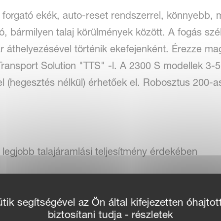
forgató ekék, auto-reset rendszerrel, könnyebb, m
 bármilyen talaj körülmények között. A fogás szé
r áthelyezésével történik ekefejenként. Érezze m
ransport Solution "TTS" -l. A 2300 S modellek 3-5 
(hegesztés nélkül) érhetőek el. Robosztus 200-as f
legjobb talajáramlási teljesítmény érdekében
előhántók a tökéletes szántás érdekében
ik segítségével az Ön által kifejezetten óhajtot
er, amely a kívánt barázdaszélesség-beállítást az
biztosítani tudja - részletek