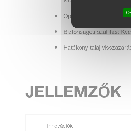
vázbehúzás ciklus után is
OK
Opcionális hidraulikus els
Biztonságos szállítás: Kve
Hatékony talaj visszazá
JELLEMZŐK
Innovációk