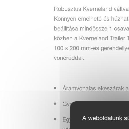
Robusztus Kverneland váltva 
Könnyen emelhető és húzható,
beállítása mindössze 1 csava
közben a Kverneland Trailer T
100 x 200 mm-es gerendellyel 
vonórúddal.
Áramvonalas ekeszárak a 
Gyors, központi állítású 
A weboldalunk süt
Egyedülálló memóriarendsz