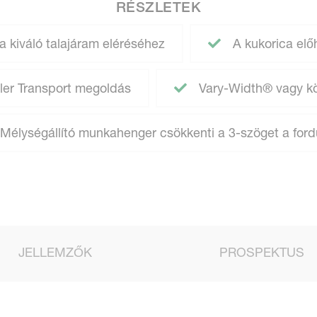
RÉSZLETEK
 kiváló talajáram eléréséhez
A kukorica előh
iler Transport megoldás
Vary-Width® vagy kö
Mélységállító munkahenger csökkenti a 3-szöget a ford
JELLEMZŐK
PROSPEKTUS