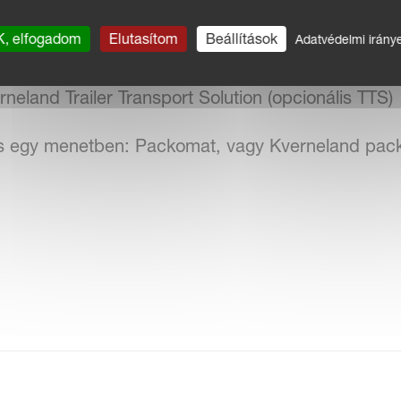
 megtartja
, elfogadom
Elutasítom
Beállítások
Adatvédelmi irány
ő ekefej beállítás, alapfelszereltség a mechanikus v
rneland Trailer Transport Solution (opcionális TTS)
rás egy menetben: Packomat, vagy Kverneland pac