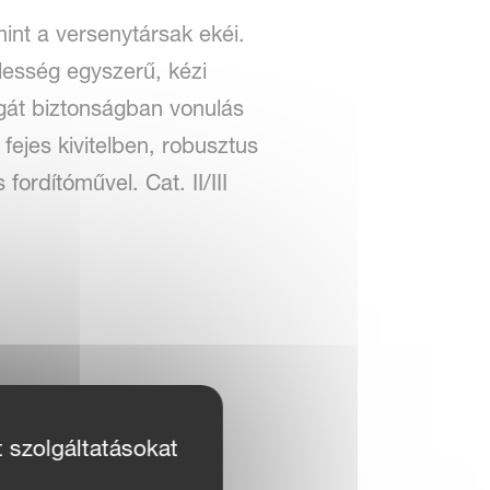
int a versenytársak ekéi.
lesség egyszerű, kézi
agát biztonságban vonulás
fejes kivitelben, robusztus
ordítóművel. Cat. II/III
t szolgáltatásokat
 átfordítás,