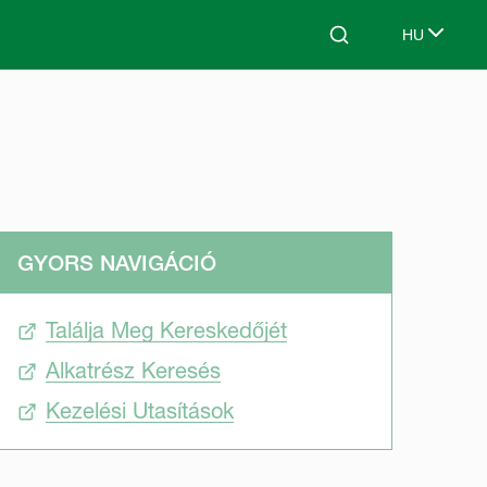
HU
Search
Select lang
GYORS NAVIGÁCIÓ
Találja Meg Kereskedőjét
Alkatrész Keresés
Kezelési Utasítások