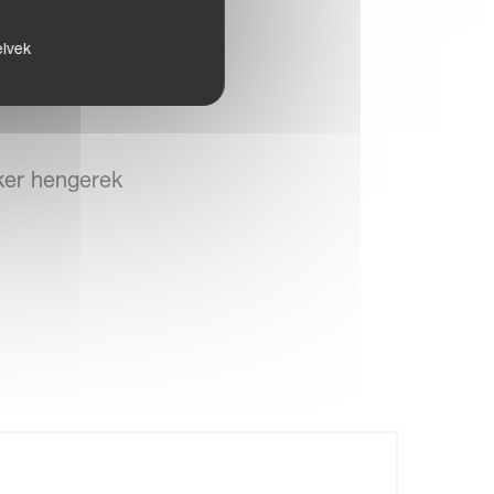
elvek
áltozat.
ker hengerek