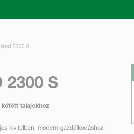
Skip to main content
land 2300 S
2300 S
kötött talajokhoz
fejes kivitelben, modern gazdálkodáshoz