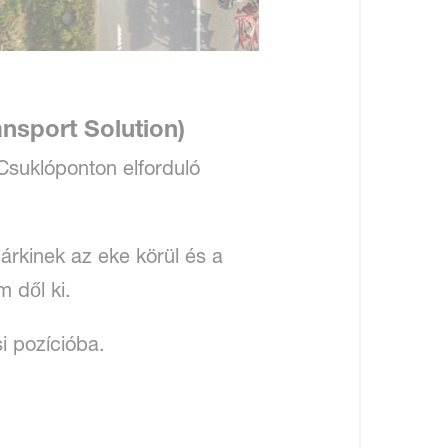
ansport Solution)
 Csuklóponton elforduló
rkinek az eke körül és a
 dől ki.
si pozícióba.