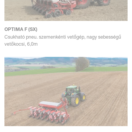
OPTIMA F (SX)
Csukható pneu. szemenkénti vetőgép, nagy sebességű
vetőkocsi, 6,0m