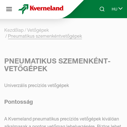
Süti preferenciák
HU
Skip to main content
Search
Select 
Kezdőlap
Vetőgépek
Pneumatikus szemenként­vetőgépek
PNEUMATIKUS SZEMENKÉNT­
VETŐGÉPEK
Univerzális precíziós vetőgépek
Pontosság
A Kverneland pneumatikus precíziós vetőgépek kiválóan
alkalmasak a pontos vetőmag lehelyezésére. Biztos lehet