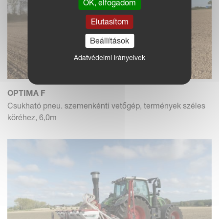
OK, elfogadom
Elutasítom
Beállítások
Adatvédelmi irányelvek
OPTIMA F
Csukható pneu. szemenkénti vetőgép, termények széles
köréhez, 6,0m