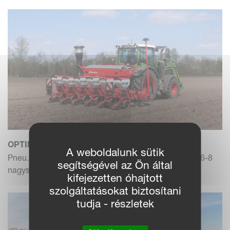
OPTIMA V (SX)
A weboldalunk sütik
Pneu. szemenkénti vetőgép, teleszkópos gerendely, 6-8
segítségével az Ön által
nagysebessé...
kifejezetten óhajtott
szolgáltatásokat biztosítani
tudja - részletek