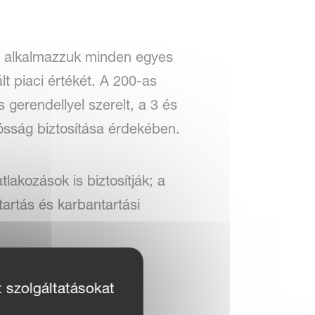
át alkalmazzuk minden egyes
t piaci értékét. A 200-as
 gerendellyel szerelt, a 3 és
tósság biztosítása érdekében.
akozások is biztosítják; a
tartás és karbantartási
t szolgáltatásokat