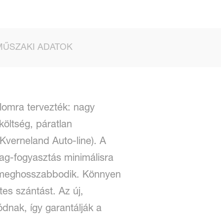
MŰSZAKI ADATOK
lomra tervezték: nagy
költség, páratlan
Kverneland Auto-line). A
ag-fogyasztás minimálisra
n meghosszabbodik. Könnyen
tes szántást. Az új,
dnak, így garantálják a