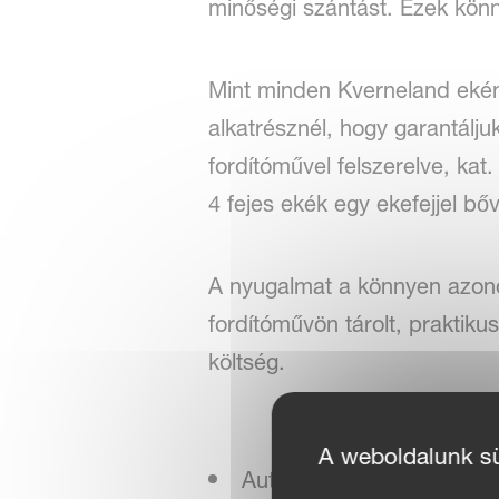
minőségi szántást. Ezek kön
Mint minden Kverneland ekéné
alkatrésznél, hogy garantálj
fordítóművel felszerelve, kat
4 fejes ekék egy ekefejjel bő
A nyugalmat a könnyen azonos
fordítóművön tárolt, praktiku
költség.
A weboldalunk süt
Auto-line a helyes, autom