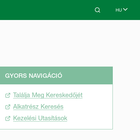
HU
Search
Select lang
GYORS NAVIGÁCIÓ
Találja Meg Kereskedőjét
Alkatrész Keresés
Kezelési Utasítások