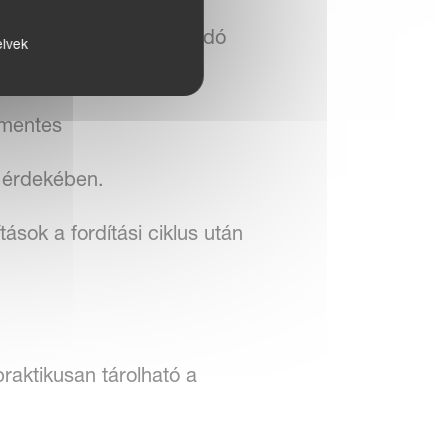
b elhasználódása, állandó
elvek
smentes
s érdekében.
sok a fordítási ciklus után
raktikusan tárolható a