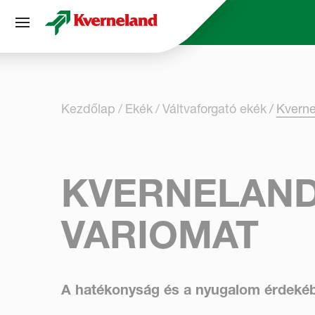
Süti preferenciák
Kezdőlap
Ekék
Váltvaforgató ekék
Kvern
KVERNELAND
VARIOMAT
A hatékonyság és a nyugalom érdeké