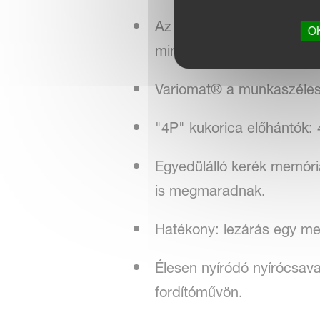
Az Auto-line előnyei: ala
OK
minőségű szántás.
Variomat® a munkaszéless
"4P" kukorica előhántók: 
Egyedülálló kerék memória
is megmaradnak.
Hatékony: lezárás egy m
Élesen nyíródó nyírócsava
fordítóművön.