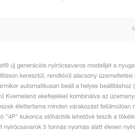
t® új generációs nyírócsavaros modelljét a nyuga
lításon keresztül, rendkívül alacsony üzemeltetési 
rmikor automatikusan beáll a helyes beállításhoz (
ű Kverneland ekefejekkel kombinálva az üzemany
észek élettartama minden várakozást felülmúlóa
tó "4P" kukorica előhántók lehetővé teszik a tökéle
t nyírócsavarok 5 tonnás nyomás alatt élesen nyíró