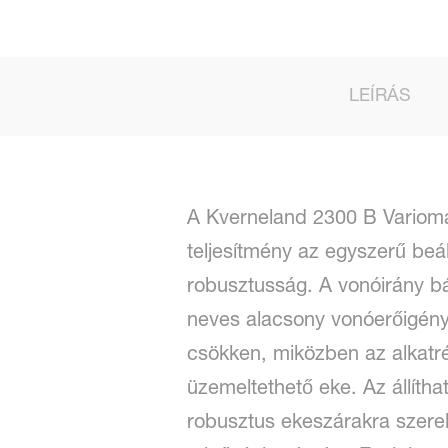
LEÍRÁS
A Kverneland 2300 B Varioma
teljesítmény az egyszerű beál
robusztusság. A vonóirány bá
neves alacsony vonóerőigény
csökken, miközben az alkatr
üzemeltethető eke. Az állítha
robusztus ekeszárakra szerel