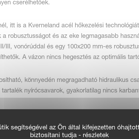
nyen cserélhetőek.
l, itt is a Kverneland acél hőkezelési technológi
uk a robusztusságot és az eke legmagasabb használ
. II/III, vonórúddal és egy 100x200 mm-es robusztus
víthetők. A vázon nincs hegesztés az optimális tar
ítható, könnyedén megragadható hidraulikus csatl
s tartalék nyírócsavarok, gyakorlatilag nincs karban
ik segítségével az Ön által kifejezetten óhajtot
atikus vonóirány bármikor: a nyugalomért
biztosítani tudja - részletek