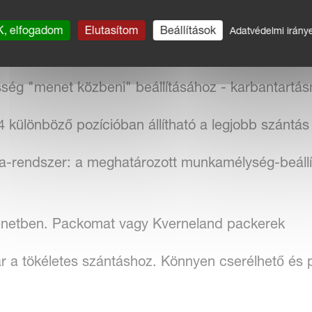
csony üzemanyag-fogyasztás, az alkatrészek kiseb
, elfogadom
Elutasítom
Beállítások
Adatvédelmi irány
ég "menet közbeni" beállításához - karbantartá
4 különböző pozícióban állítható a legjobb szántá
-rendszer: a meghatározott munkamélység-beállítá
enetben. Packomat vagy Kverneland packerek
r a tökéletes szántáshoz. Könnyen cserélhető és p