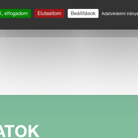
, elfogadom
Elutasítom
Beállítások
Adatvédelmi irány
ATOK