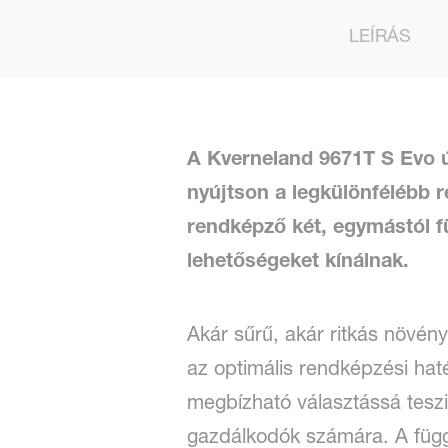
LEÍRÁS
A Kverneland 9671T S Evo ú
nyújtson a legkülönfélébb 
rendképző két, egymástól f
lehetőségeket kínálnak.
Akár sűrű, akár ritkás növé
az optimális rendképzési hat
megbízható választássá teszi
gazdálkodók számára. A függe