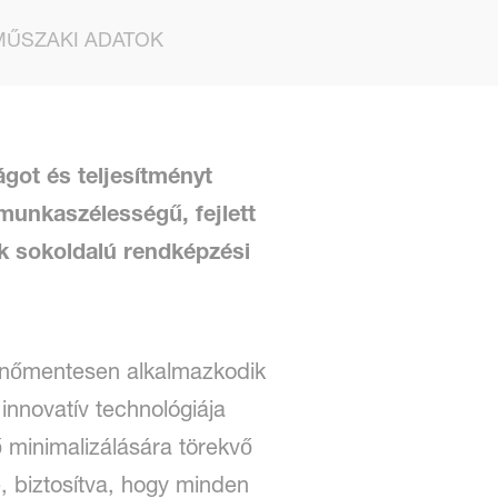
MŰSZAKI ADATOK
got és teljesítményt
munkaszélességű, fejlett
k sokoldalú rendképzési
kenőmentesen alkalmazkodik
innovatív technológiája
 minimalizálására törekvő
, biztosítva, hogy minden