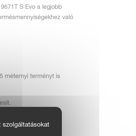
 9671T S Evo a legjobb
termésmennyiségekhez való
,5 méternyi terményt is
sít.
l.
t szolgáltatásokat