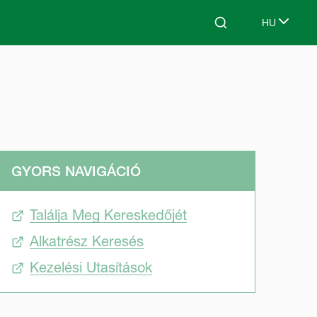
HU
Search
Select lang
GYORS NAVIGÁCIÓ
Találja Meg Kereskedőjét
Alkatrész Keresés
Kezelési Utasítások