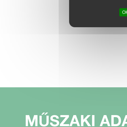
OK
MŰSZAKI AD