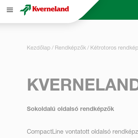
Süti preferenciák
Kezdőlap
Rendképzők
Kétrotoros rendké
KVERNELAND 
Sokoldalú oldalsó rendképzők
CompactLine vontatott oldalsó rendkép