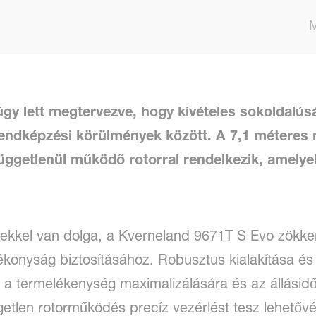
gy lett megtervezve, hogy kivételes sokoldalúsá
rendképzési körülmények között. A 7,1 méteres 
üggetlenül működő rotorral rendelkezik, amelye
nyekkel van dolga, a Kverneland 9671T S Evo zök
ékonyság biztosításához. Robusztus kialakítása és 
 a termelékenység maximalizálására és az állásidő
tlen rotorműködés precíz vezérlést tesz lehetővé