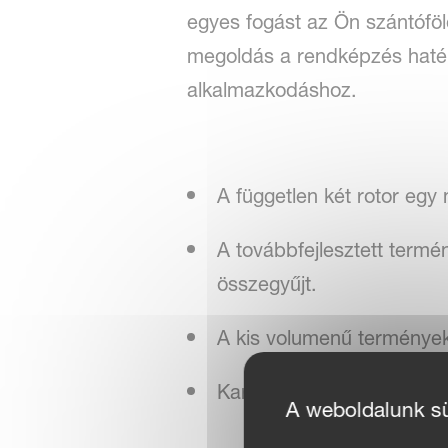
egyes fogást az Ön szántóföl
megoldás a rendképzés haté
alkalmazkodáshoz.
A független két rotor egy
A továbbfejlesztett termé
összegyűjt.
A kis volumenű terményekr
Karbantartásbarát Compact
A weboldalunk süt