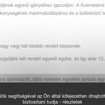
djének egyedi igényeihez igazodjon. A Kverneland
konyságának maximalizálásához és a különböző 
 nagy vagy két kisebb rendet képeznek.
nygyűjtés két rendet egyesít egybe, és így akár 12
e optimalizált, több menetet egyetlen sorban egye
Line hajtómű teljesen zárt olajfürdős kialakítássa
ik segítségével az Ön által kifejezetten óhajtot
biztosítani tudja - részletek