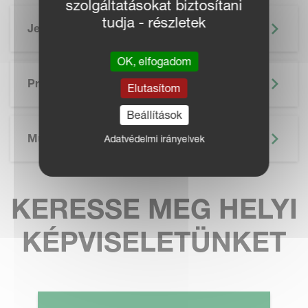
szolgáltatásokat biztosítani
tudja - részletek
Jellemzők
OK, elfogadom
SKIP BROCHURE
Prospektus
Elutasítom
Beállítások
Műszaki Adatok
Adatvédelmi irányelvek
KERESSE MEG HELYI
KÉPVISELETÜNKET