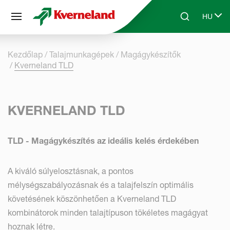
Süti preferenciák
HU
Skip to main content
Search
Select 
Kezdőlap
Talajmunkagépek
Magágykészítők
Kverneland TLD
KVERNELAND TLD
TLD - Magágykészítés az ideális kelés érdekében
A kiváló súlyelosztásnak, a pontos
mélységszabályozásnak és a talajfelszín optimális
követésének köszönhetően a Kverneland TLD
kombinátorok minden talajtípuson tökéletes magágyat
hoznak létre.