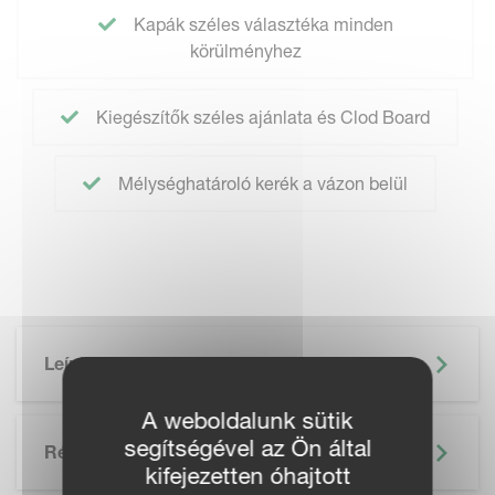
Kapák széles választéka minden
körülményhez
Kiegészítők széles ajánlata és Clod Board
Mélységhatároló kerék a vázon belül
Leírás
A weboldalunk sütik
segítségével az Ön által
Részletek
kifejezetten óhajtott