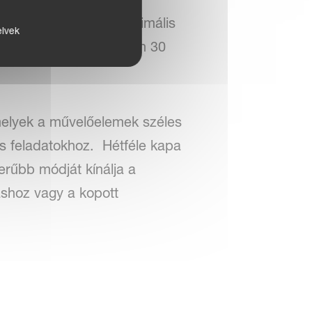
áramlást és a talaj optimális
elvek
el; az Enduro esetében 30
melyek a művelőelemek széles
s feladatokhoz. Hétféle kapa
erűbb módját kínálja a
táshoz vagy a kopott