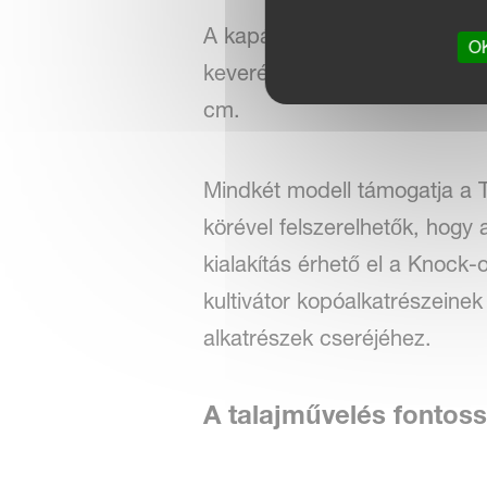
A kapák optimalizált osztástá
OK
keverését. Az Enduro Pro es
cm.
Mindkét modell támogatja a 
körével felszerelhetők, hog
kialakítás érhető el a Knock
kultivátor kopóalkatrészeinek
alkatrészek cseréjéhez.
A talajművelés fontos