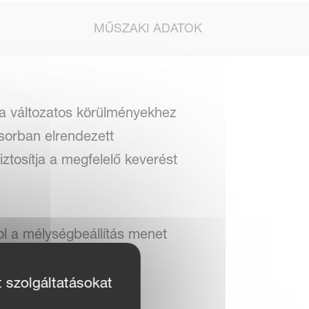
MŰSZAKI ADATOK
 a változatos körülményekhez
sorban elrendezett
ztosítja a megfelelő keverést
l a mélységbeállítás menet
konyságot. A sztandard
l rendelkezik.
t szolgáltatásokat