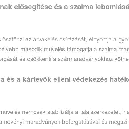
ának elősegítése és a szalma lebomlásá
s ösztönzi az árvakelés csírázását, elnyomja a g
A mélyebb második művelés támogatja a szalma ma
forgását és csökkenti a szármaradványokhoz köthet
ása és a kártevők elleni védekezés hat
jművelés nemcsak stabilizálja a talajszerkezetet, ha
 növényi maradványok beforgatásával és megszilárdí