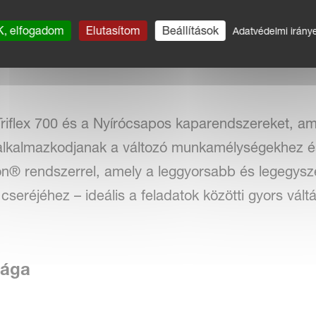
volsága (275-285 mm) biztosítja az egyenletes talaj
, elfogadom
Elutasítom
Beállítások
Adatvédelmi irány
etében 35 cm-es maximális munkamélység érhető 
Triflex 700 és a Nyírócsapos kaparendszereket, a
y alkalmazkodjanak a változó munkamélységekhez é
-on® rendszerrel, amely a leggyorsabb és legegysz
 cseréjéhez – ideális a feladatok közötti gyors vál
sága