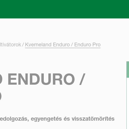
Skip to main content
ltivátorok
Kverneland Enduro / Enduro Pro
 ENDURO /
O
bedolgozás, egyengetés és visszatömörítés