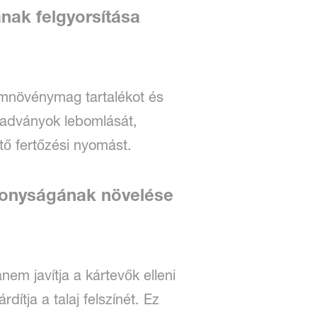
nak felgyorsítása
yomnövénymag tartalékot és
radványok lebomlását,
ő fertőzési nyomást.
ékonyságának növelése
nem javítja a kártevők elleni
tja a talaj felszínét. Ez