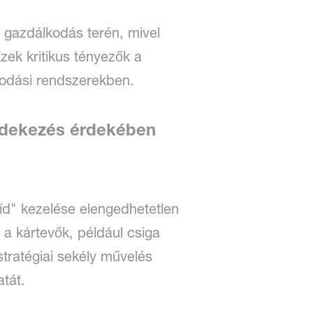
ó gazdálkodás terén, mivel
zek kritikus tényezők a
kodási rendszerekben.
védekezés érdekében
híd" kezelése elengedhetetlen
a kártevők, például csiga
tratégiai sekély művelés
tát.