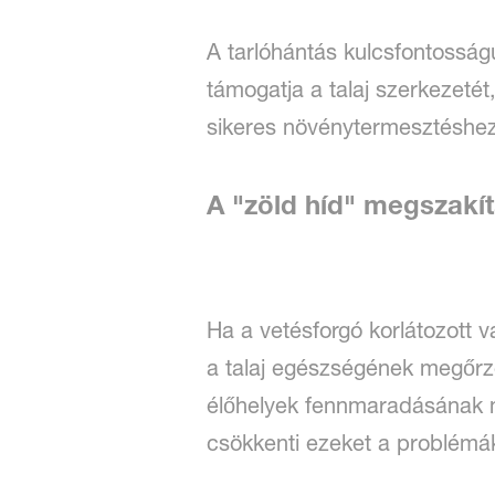
A tarlóhántás kulcsfontosság
támogatja a talaj szerkezetét
sikeres növénytermesztéshez
A "zöld híd" megszakí
Ha a vetésforgó korlátozott 
a talaj egészségének megőrzé
élőhelyek fennmaradásának m
csökkenti ezeket a problémák