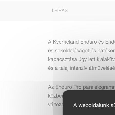
LEÍRÁS
A Kverneland Enduro és Endur
és sokoldalúságot és hatéko
kapaosztása úgy lett kialakí
és a talaj intenzív átművelésé
Az Enduro Pro paralelogramm
közben hidraulikusan változt
változatú Enduro hidraulikus
A weboldalunk süt