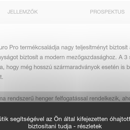
JELLEMZŐK
PROSPEKTUS
o Pro termékcsaládja nagy teljesítményt biztosít
nyságot biztosít a modern mezőgazdasághoz. A 3 
tva, hogy még hosszú szármaradványok esetén is bi
t.
a rendszerű henger felfogatással rendelkezik, aho
atható ezzel időt takarítva meg és növelve a haté
 működtetésű hézagolókkal történő mélységállítássa
ik segítségével az Ön által kifejezetten óhajtot
biztosítani tudja - részletek