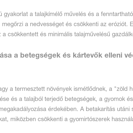
ú gyakorlat a talajkímélő művelés és a fenntarthat
, megőrzi a nedvességet és csökkenti az eróziót. E
 a csökkentett és minimális talajművelésű gazdál
tása a betegségek és kártevők elleni 
vagy a termesztett növények ismétlődnek, a "zöld 
se és a talajból terjedő betegségek, a gyomok és 
egakadályozása érdekében. A betakarítás utáni s
at, miközben csökkenti a gyomirtószerek használa