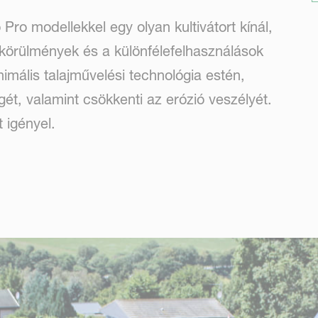
ro modellekkel egy olyan kultivátort kínál,
 körülmények és a különfélefelhasználások
nimális talajművelési technológia estén,
ét, valamint csökkenti az erózió veszélyét.
 igényel.