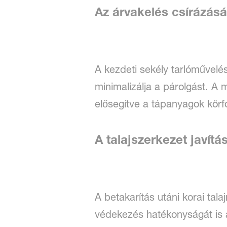
Az árvakelés csírázás
A kezdeti sekély tarlóművelé
minimalizálja a párolgást. 
elősegítve a tápanyagok kör
A talajszerkezet javít
A betakarítás utáni korai tala
védekezés hatékonyságát is a