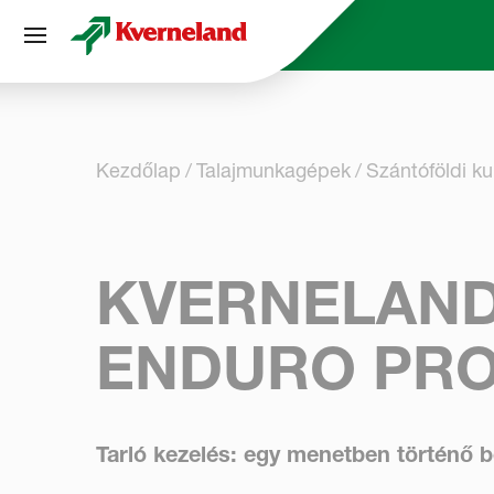
Süti preferenciák
Kezdőlap
Talajmunkagépek
Szántóföldi ku
KVERNELAND
ENDURO PR
Tarló kezelés: egy menetben történő 