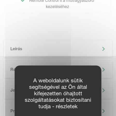
Remote Control II a műtrágyaszóró
kezeléséhez
Leírás
Részletek
A weboldalunk sütik
segítségével az Ön által
Jellemzők
kifejezetten óhajtott
szolgáltatásokat biztosítani
SKIP BROCHURE
tudja - részletek
Prospektus