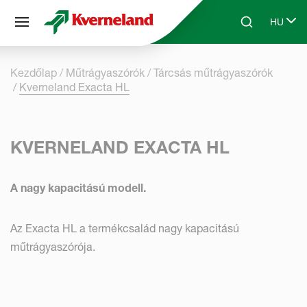
Süti preferenciák
HU
Skip to main content
Search
Select 
Kezdőlap
Műtrágya­szórók
Tárcsás műtrágya­szórók
Kverneland Exacta HL
KVERNELAND EXACTA HL
A nagy kapacitású modell.
Az Exacta HL a termékcsalád nagy kapacitású
műtrágyaszórója.