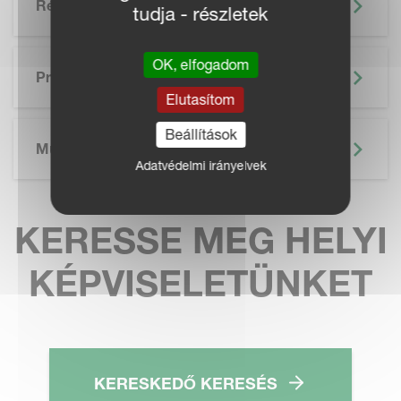
Részletek
tudja - részletek
SKIP BROCHURE
OK, elfogadom
Prospektus
Elutasítom
Beállítások
Műszaki Adatok
Adatvédelmi irányelvek
KERESSE MEG HELYI
KÉPVISELETÜNKET
KERESKEDŐ KERESÉS