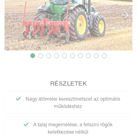
RÉSZLETEK
Nagy átömlési keresztmetszet az optimális
működéshez
A talaj megemelése, a felszíni rögök
keletkezése nélkül