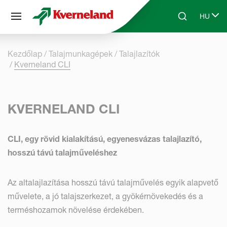
Süti preferenciák
HU
Skip to main content
Search
Select 
Kezdőlap
Talajmunkagépek
Talajlazítók
Kverneland CLI
KVERNELAND CLI
CLI, egy rövid kialakítású, egyenesvázas talajlazító,
hosszú távú talajműveléshez
Az altalajlazítása hosszú távú talajművelés egyik alapvető
művelete, a jó talajszerkezet, a gyökérnövekedés és a
terméshozamok növelése érdekében.