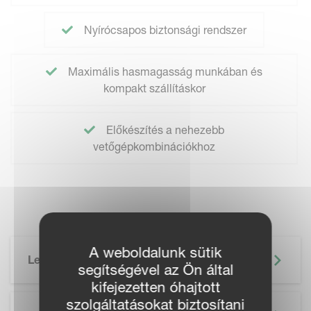
Nyírócsapos biztonsági rendszer
Maximális hasmagasság munkában és
kompakt szállításkor
Előkészítés a nehezebb
vetőgépkombinációkhoz
A weboldalunk sütik
Leírás
segítségével az Ön által
kifejezetten óhajtott
szolgáltatásokat biztosítani