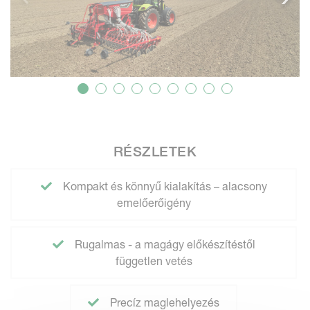
RÉSZLETEK
Kompakt és könnyű kialakítás – alacsony
emelőerőigény
Rugalmas - a magágy előkészítéstől
független vetés
Precíz maglehelyezés