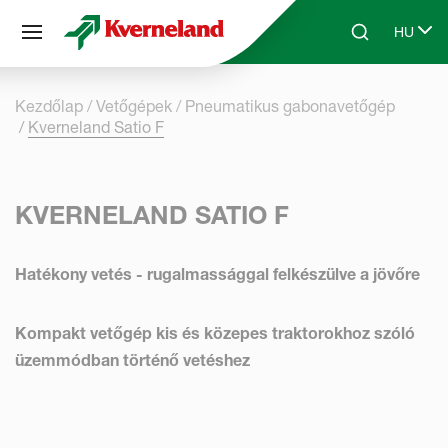
Süti preferenciák
HU
Skip to main content
Search
Select 
Kezdőlap
Vetőgépek
Pneumatikus gabonavetőgép
Kverneland Satio F
KVERNELAND SATIO F
Hatékony vetés - rugalmassággal felkészülve a jövőre
Kompakt vetőgép kis és közepes traktorokhoz szóló
üzemmódban történő vetéshez