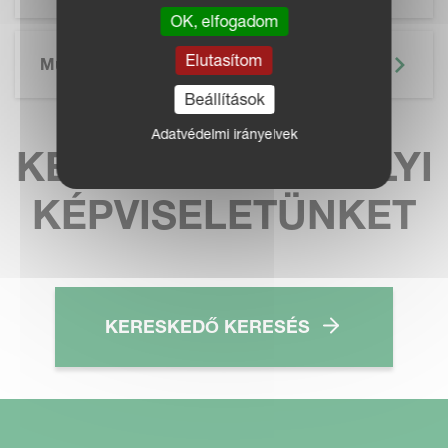
OK, elfogadom
Elutasítom
Műszaki Adatok
Beállítások
Adatvédelmi irányelvek
KERESSE MEG HELYI
KÉPVISELETÜNKET
KERESKEDŐ KERESÉS