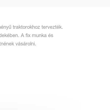
ményű traktorokhoz tervezték.
érdekében. A fix munka és
tnének vásárolni.