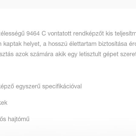
élességű 9464 C vontatott rendképzőt kis teljesít
n kaptak helyet, a hosszú élettartam biztosítása 
sztás azok számára akik egy letisztult gépet szere
épző egyszerű specifikációval
kek
dős hajtómű