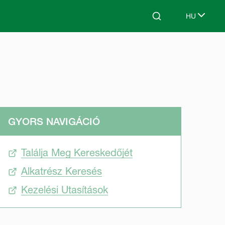
HU
Search
Select lang
GYORS NAVIGÁCIÓ
Találja Meg Kereskedőjét
Alkatrész Keresés
Kezelési Utasítások