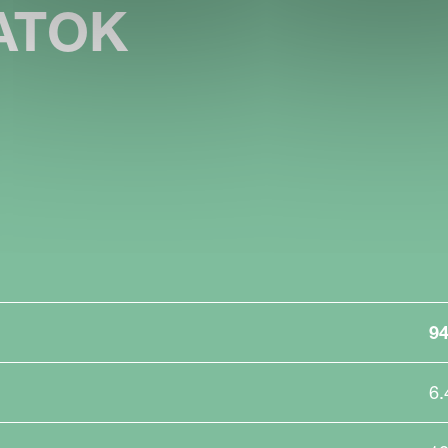
ATOK
9
6