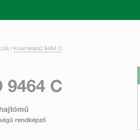
Skip to main content
pzők
Kverneland 9464 C
 9464 C
 hajtómű
sségű rendképző