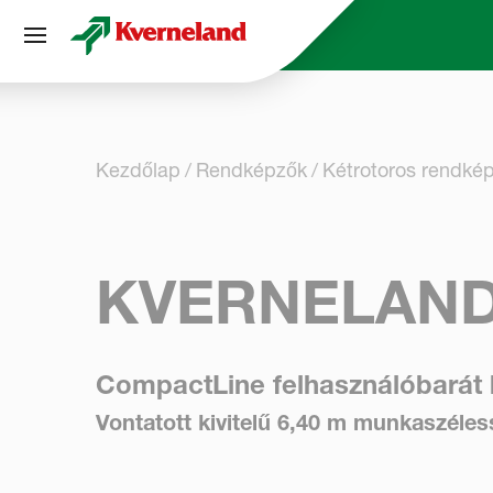
Süti preferenciák
Kezdőlap
Rendképzők
Kétrotoros rendké
KVERNELAND
CompactLine felhasználóbarát
Vontatott kivitelű 6,40 m munkaszéle