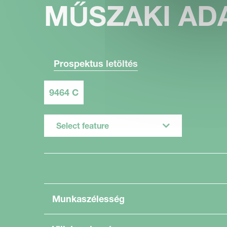
MŰSZAKI AD
Prospektus letöltés
9464 C
Select feature
Munkaszélesség