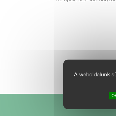
A weboldalunk süt
OK