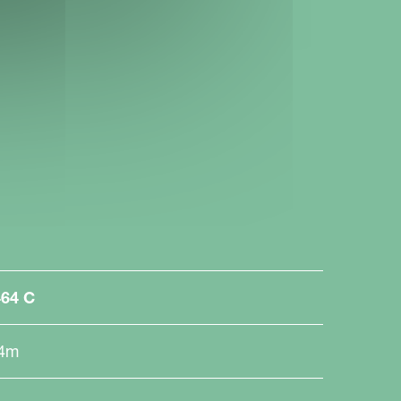
464 C
.4m