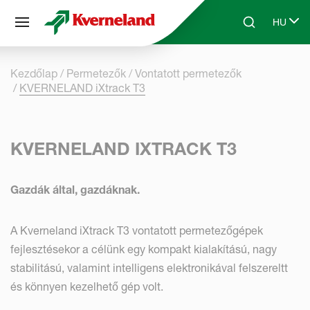
Süti preferenciák
HU
Skip to main content
Search
Select 
Kezdőlap
Permetezők
Vontatott permetezők
KVERNELAND iXtrack T3
KVERNELAND IXTRACK T3
Gazdák által, gazdáknak.
A Kverneland iXtrack T3 vontatott permetezőgépek
fejlesztésekor a célünk egy kompakt kialakítású, nagy
stabilitású, valamint intelligens elektronikával felszereltt
és könnyen kezelhető gép volt.