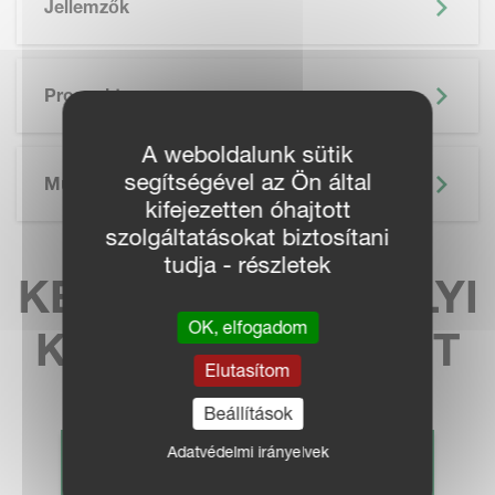
Jellemzők
SKIP BROCHURE
Prospektus
A weboldalunk sütik
segítségével az Ön által
Műszaki Adatok
kifejezetten óhajtott
szolgáltatásokat biztosítani
tudja - részletek
KERESSE MEG HELYI
OK, elfogadom
KÉPVISELETÜNKET
Elutasítom
Beállítások
Adatvédelmi irányelvek
KERESKEDŐ KERESÉS