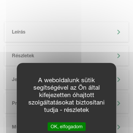
Leírás
Részletek
Jellemzők
A weboldalunk sütik
segítségével az Ön által
kifejezetten óhajtott
SKIP BROCHURE
szolgáltatásokat biztosítani
Prospektus
tudja - részletek
OK, elfogadom
Műszaki Adatok