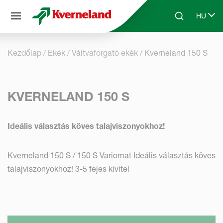
Süti preferenciák
HU
Skip to main content
Search
Select 
Kezdőlap
Ekék
Váltvaforgató ekék
Kverneland 150 S
KVERNELAND 150 S
Ideális választás köves talajviszonyokhoz!
Kverneland 150 S / 150 S Variomat Ideális választás köves
talajviszonyokhoz! 3-5 fejes kivitel