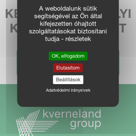
A weboldalunk sütik
KERESSE MEG HELYI
segítségével az Ön által
kifejezetten óhajtott
KÉPVISELETÜNKET
szolgáltatásokat biztosítani
tudja - részletek
OK, elfogadom
KERESKEDŐ KERESÉS
Elutasítom
Beállítások
Adatvédelmi irányelvek