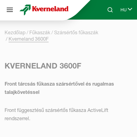
Süti preferenciák
HU
Skip to main content
Search
Select 
Kezdőlap
Fűkaszák
Szársértős fűkaszák
Kverneland 3600F
KVERNELAND 3600F
Front tárcsás fűkasza szársértővel és rugalmas
talajkövetéssel
Front függesztésű szársértős fűkasza ActiveLift
rendszerrel.