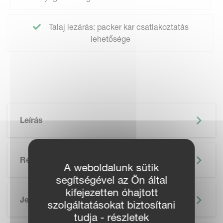
Talaj lezárás: packer kar csatlakoztatás
lehetősége
Leírás
Részletek
A weboldalunk sütik
segítségével az Ön által
kifejezetten óhajtott
Jellemzők
szolgáltatásokat biztosítani
tudja - részletek