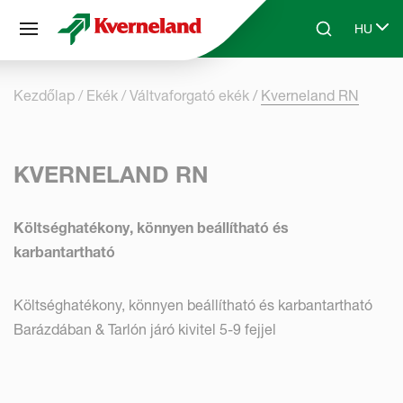
Süti preferenciák
HU
Skip to main content
Search
Select 
Kezdőlap
Ekék
Váltvaforgató ekék
Kverneland RN
KVERNELAND RN
Költséghatékony, könnyen beállítható és
karbantartható
Költséghatékony, könnyen beállítható és karbantartható
Barázdában & Tarlón járó kivitel 5-9 fejjel