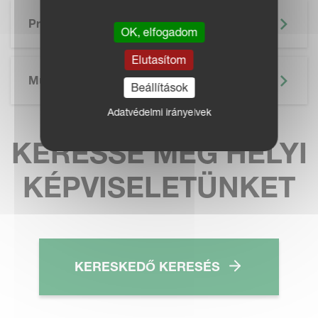
SKIP BROCHURE
Prospektus
OK, elfogadom
Elutasítom
Műszaki Adatok
Beállítások
Adatvédelmi irányelvek
KERESSE MEG HELYI
KÉPVISELETÜNKET
KERESKEDŐ KERESÉS