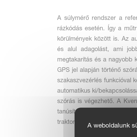
A súlymérő rendszer a refer
rázkódás esetén. Így a műt
körülmények között is. Az au
és alul adagolást, ami j
megtakarítás és a nagyobb 
GPS jel alapján történő szó
szakaszvezérlés funkcióval
automatikus ki/bekapcsolással
szórás is végezhető. A Kve
tanúsítványával. A műtrág
traktorterminállal működtethe
A weboldalunk süt