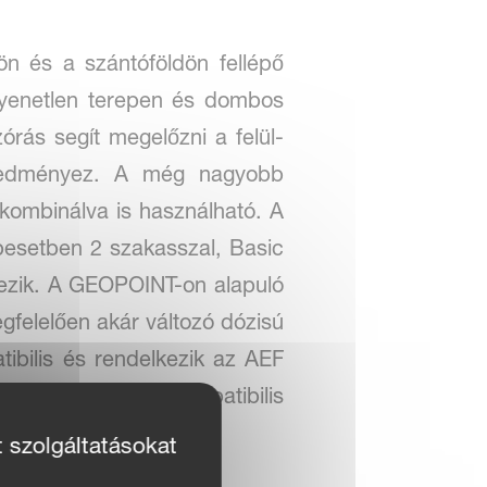
ön és a szántóföldön fellépő
gyenetlen terepen és dombos
órás segít megelőzni a felül-
eredményez. A még nagyobb
ombinálva is használható. A
esetben 2 szakasszal, Basic
ezik. A GEOPOINT-on alapuló
egfelelően akár változó dózisú
bilis és rendelkezik az AEF
ly más ISOBUS-kompatibilis
t szolgáltatásokat