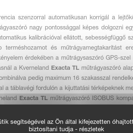
encia szenzorral automatikusan korrigál a lejtők
rágyaszóró nagy pontossággal képes dolgozni e
tomatikus kalibrációval ellátott, sebességfüggő sz
obb terméshozamot és műtrágyamegtakarítást 
kényelem érdekében a műtrágysaszóró GPS-szel k
rásnál a Kverneland
Exacta TL
műtrágyaszóró alap
 kombinálva pedig maximum 16 szakasszal rendelk
 a táblavégi fordulón a kijuttatási térképeknek m
rneland
Exacta TL
műtrágyaszóró ISOBUS kompati
yaszóró a Tellus 1200, Tellus 700 vagy bárme
tő.
ik segítségével az Ön által kifejezetten óhajtot
biztosítani tudja - részletek