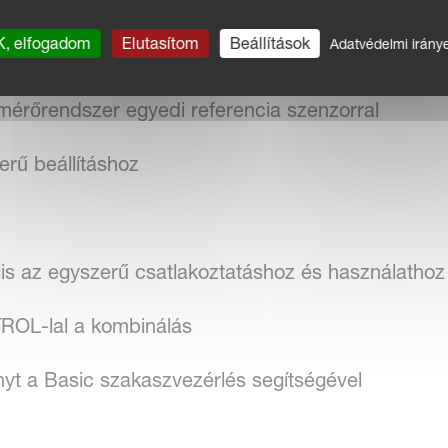
, elfogadom
Elutasítom
Beállítások
Adatvédelmi irány
zer
ymérőrendszer egyedi referencia szenzorral
erű beállításhoz
s az egyszerű csatlakoztatáshoz és használathoz
OL-lal a kombinálás
ényt a Basic szakaszvezérlés segítségével