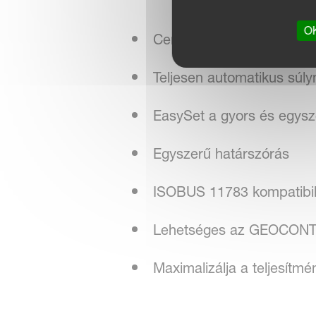
OK
CentreFlow szórási rends
Teljesen automatikus súl
EasySet a gyors és egysz
Egyszerű határszórás
ISOBUS 11783 kompatibili
Lehetséges az GEOCONTR
Maximalizálja a teljesítm