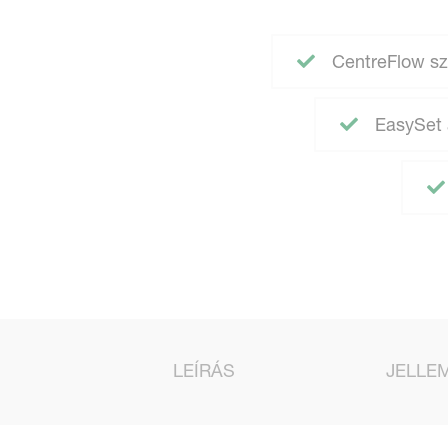
CentreFlow sz
EasySet a
LEÍRÁS
JELLE