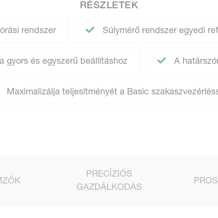
RÉSZLETEK
órási rendszer
Súlymérő rendszer egyedi ref
 gyors és egyszerű beállításhoz
A határszó
Maximalizálja teljesítményét a Basic szakaszvezérlés
PRECÍZIÓS
MZŐK
PROS
GAZDÁLKODÁS