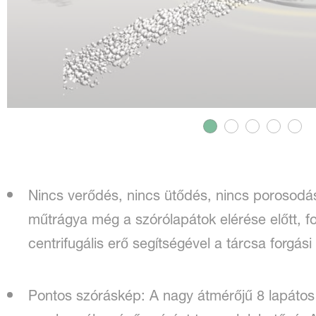
Nincs verődés, nincs ütődés, nincs porosodás:
műtrágya még a szórólapátok elérése előtt, fo
centrifugális erő segítségével a tárcsa forgás
Pontos szóráskép: A nagy átmérőjű 8 lapátos