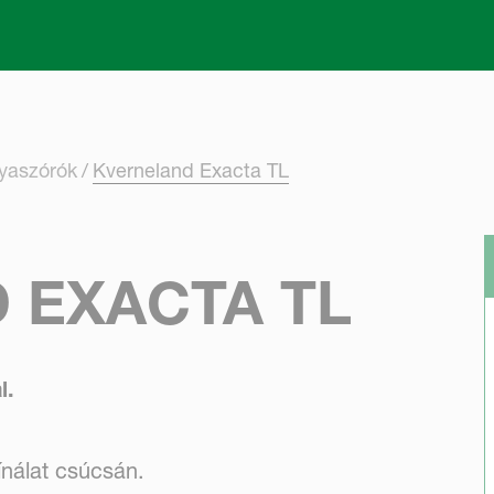
Skip to main content
ya­szórók
Kverneland Exacta TL
 EXACTA TL
l.
nálat csúcsán.