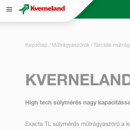
Süti preferenciák
Kezdőlap
Műtrágya­szórók
Tárcsás műtrág
KVERNELAND
High tech súlymérés nagy kapacitássa
Exacta TL súlymérős műtrágyaszóró a kí