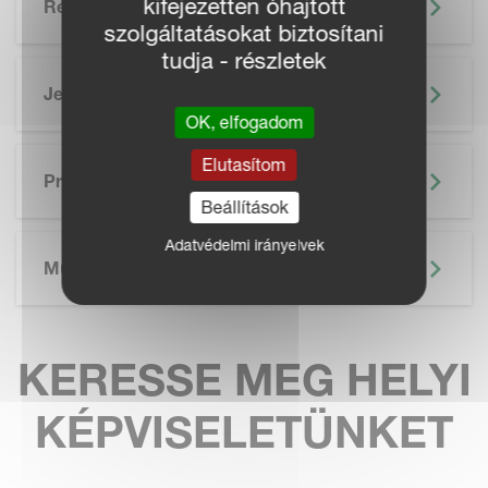
kifejezetten óhajtott
Részletek
szolgáltatásokat biztosítani
tudja - részletek
Jellemzők
OK, elfogadom
SKIP BROCHURE
Elutasítom
Prospektus
Beállítások
Adatvédelmi irányelvek
Műszaki Adatok
KERESSE MEG HELYI
KÉPVISELETÜNKET