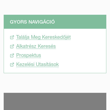
GYORS NAVIGÁCIÓ
Találja Meg Kereskedőjét
Alkatrész Keresés
Prospektus
Kezelési Utasítások
SKIP VIDEO
S