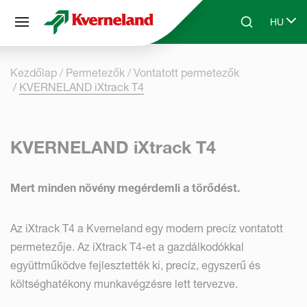
Süti preferenciák
HU
Skip to main content
Search
Select 
Kezdőlap
Permetezők
Vontatott permetezők
KVERNELAND iXtrack T4
KVERNELAND iXtrack T4
Mert minden növény megérdemli a törődést.
Az iXtrack T4 a Kverneland egy modern precíz vontatott
permetezője. Az iXtrack T4-et a gazdálkodókkal
együttműködve fejlesztették ki, precíz, egyszerű és
költséghatékony munkavégzésre lett tervezve.