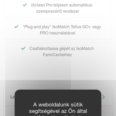
iXclean Pro teljesen automatikus
szelepvezérlő rendszer
"Plug and play" IsoMatch Tellus GO+ vagy
PRO használatával
Csatlakoztassa gépét az IsoMatch
FarmCenterhez
Leírás
A weboldalunk sütik
segítségével az Ön által