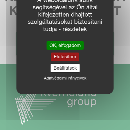
segítségével az Ön által
KÉPVISELETÜNKET
kifejezetten óhajtott
szolgáltatásokat biztosítani
tudja - részletek
KERESKEDŐ KERESÉS
OK, elfogadom
Elutasítom
Beállítások
Adatvédelmi irányelvek