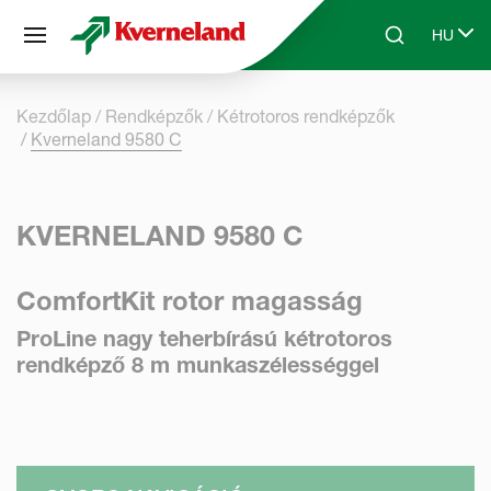
Süti preferenciák
HU
Skip to main content
Search
Select 
Kezdőlap
Rendképzők
Kétrotoros rendképzők
Kverneland 9580 C
KVERNELAND 9580 C
ComfortKit rotor magasság
ProLine nagy teherbírású kétrotoros
rendképző 8 m munkaszélességgel