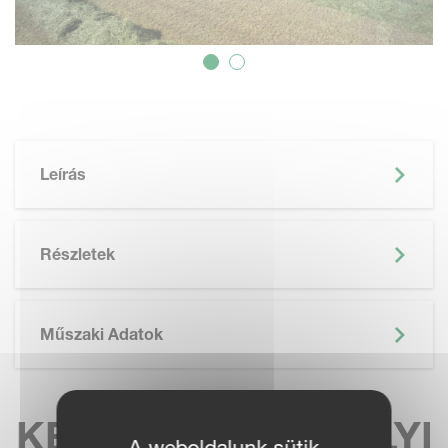
Leírás
Részletek
Műszaki Adatok
KERESSE MEG HELYI
A weboldalunk sütik