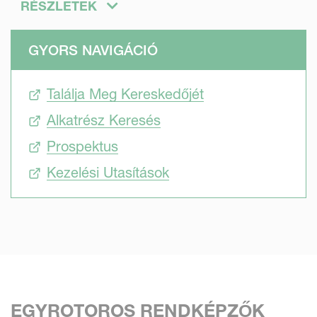
RÉSZLETEK
elérhetőek, egy-, két- vagy négyrotoros kivitelben, ProLine
vagy CompactLine felszereltségben.
GYORS NAVIGÁCIÓ
Találja Meg Kereskedőjét
Alkatrész Keresés
Prospektus
Kezelési Utasítások
EGYROTOROS RENDKÉPZŐK