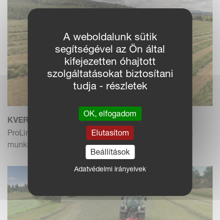
A weboldalunk sütik
segítségével az Ön által
kifejezetten óhajtott
szolgáltatásokat biztosítani
tudja - részletek
OK, elfogadom
KVERNELAND 9590 C (HYDRO)
ProLine nagy teherbírású kétrotoros rendképző 9,0 m
Elutasítom
munkaszélességgel
Beállítások
Adatvédelmi irányelvek