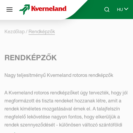
Süti preferenciák
HU
Skip to main content
Search
Select 
Kezdőlap
Rendképzők
RENDKÉPZŐK
Nagy teljesítményű Kverneland rotoros rendképzők
A Kverneland rotoros rendképzőket úgy tervezték, hogy jól
megformázott és tiszta rendeket hozzanak létre, amit a
rendek kíméletes mozgatásával érnek el. A talajfelszín
megfelelő lekövetése nagyon fontos, hogy elkerüljük a
rendek szennyeződését - különösen változó szántóföldi
körülmények között. A rendképzők széles választékban