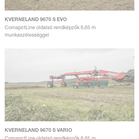
KVERNELAND 9670 S EVO
ComapctLine oldalsó rendképzők 6,65 m
munkaszélességgel
KVERNELAND 9670 S VARIO
ComapctLine oldalsó rendképzők 6,65 m