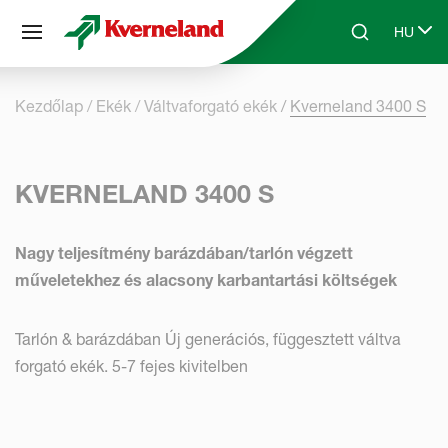
Süti preferenciák
HU
Skip to main content
Search
Select 
Kezdőlap
Ekék
Váltvaforgató ekék
Kverneland 3400 S
KVERNELAND 3400 S
Nagy teljesítmény barázdában/tarlón végzett
műveletekhez és alacsony karbantartási költségek
Tarlón & barázdában Új generációs, függesztett váltva
forgató ekék. 5-7 fejes kivitelben