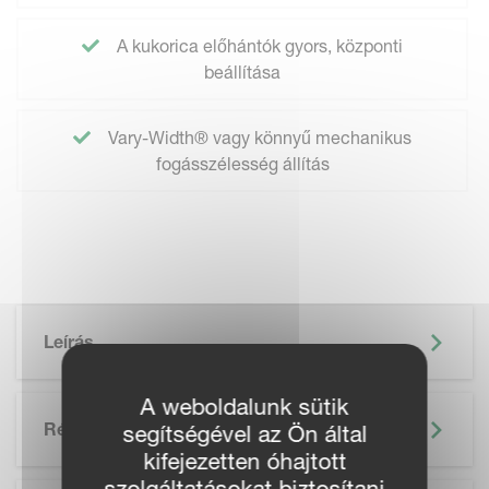
A kukorica előhántók gyors, központi
beállítása
Vary-Width® vagy könnyű mechanikus
fogásszélesség állítás
Leírás
A weboldalunk sütik
Részletek
segítségével az Ön által
kifejezetten óhajtott
szolgáltatásokat biztosítani