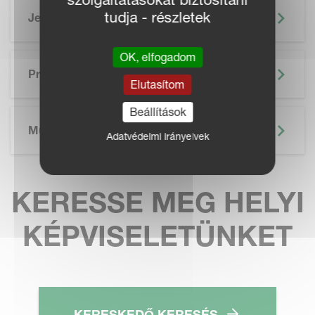
tudja - részletek
Jellemzők
OK, elfogadom
SKIP BROCHURE
Prospektus
Elutasítom
Beállítások
Műszaki Adatok
Adatvédelmi irányelvek
KERESSE MEG HELYI
KÉPVISELETÜNKET
KERESKEDŐ KERESÉS