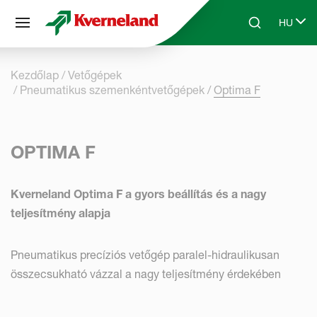
Süti preferenciák
HU
Skip to main content
Search
Select 
Kezdőlap
Vetőgépek
Pneumatikus szemenként­vetőgépek
Optima F
OPTIMA F
Kverneland Optima F a gyors beállítás és a nagy
teljesítmény alapja
Pneumatikus precíziós vetőgép paralel-hidraulikusan
összecsukható vázzal a nagy teljesítmény érdekében