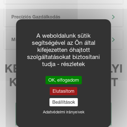
Precíziós Gazdálkodás
A weboldalunk sütik
Műszaki Adatok
segítségével az Ön által
kifejezetten óhajtott
szolgáltatásokat biztosítani
tudja - részletek
KERESSE MEG HELYI
KÉPVISELETÜNKET
OK, elfogadom
Elutasítom
Beállítások
Adatvédelmi irányelvek
KERESKEDŐ KERESÉS