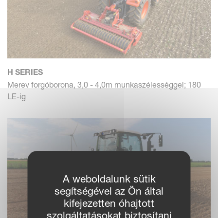
H SERIES
Merev forgóborona, 3,0 - 4,0m munkaszélességgel; 180
LE-ig
A weboldalunk sütik
segítségével az Ön által
kifejezetten óhajtott
szolgáltatásokat biztosítani