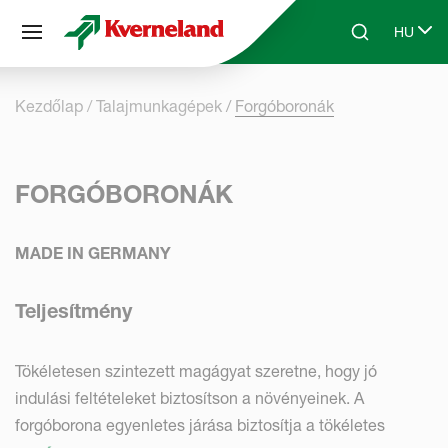
Süti preferenciák
HU
Skip to main content
Search
Select 
Kezdőlap
Talajmunkagépek
Forgóboronák
FORGÓBORONÁK
MADE IN GERMANY
Teljesítmény
Tökéletesen szintezett magágyat szeretne, hogy jó
indulási feltételeket biztosítson a növényeinek. A
forgóborona egyenletes járása biztosítja a tökéletes