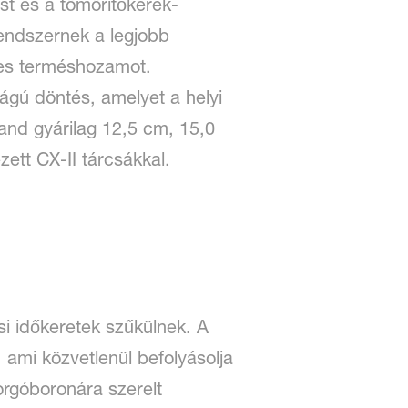
st és a tömörítőkerék-
rendszernek a legjobb
etes terméshozamot.
ágú döntés, amelyet a helyi
land gyárilag 12,5 cm, 15,0
zett CX-II tárcsákkal.
i időkeretek szűkülnek. A
, ami közvetlenül befolyásolja
rgóboronára szerelt