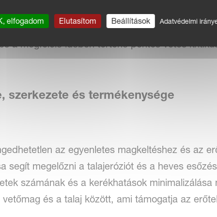
, elfogadom
Elutasítom
Beállítások
Adatvédelmi irány
s és a megfelelő időben történő pontos vetés krit
, szerkezete és termékenysége
engedhetetlen az egyenletes magkeltéshez és az e
ása segít megelőzni a talajeróziót és a heves esőz
netek számának és a kerékhatások minimalizálása m
a vetőmag és a talaj között, ami támogatja az erőte