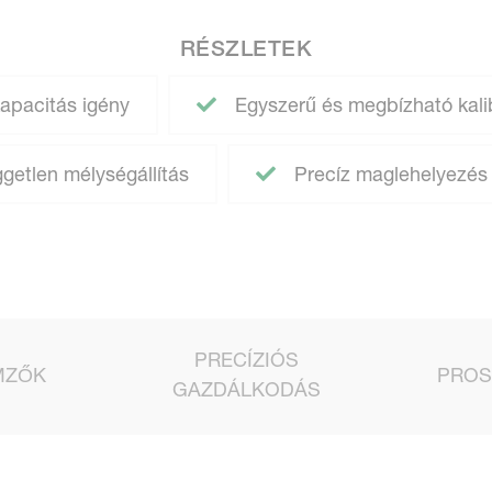
RÉSZLETEK
apacitás igény
Egyszerű és megbízható kal
getlen mélységállítás
Precíz maglehelyezés 
PRECÍZIÓS
MZŐK
PROS
GAZDÁLKODÁS