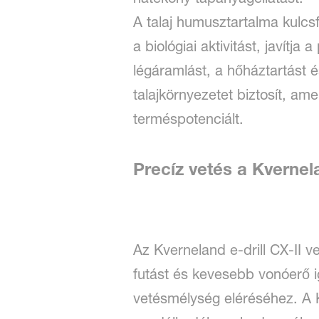
A talaj humusztartalma kulcs
a biológiai aktivitást, javít
légáramlást, a hőháztartást é
talajkörnyezetet biztosít, a
terméspotenciált.
Precíz vetés a Kvernel
Az Kverneland e-drill CX-II v
futást és kevesebb vonóerő 
vetésmélység eléréséhez. A 