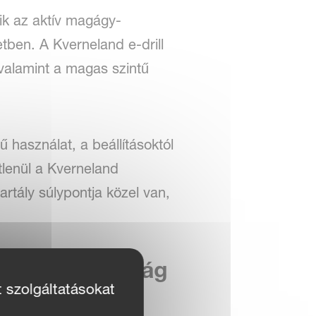
zik az aktív magágy-
tben. A Kverneland e-drill
 valamint a magas szintű
 használat, a beállításoktól
tlenül a Kverneland
rtály súlypontja közel van,
fenntarthatóság
t szolgáltatásokat