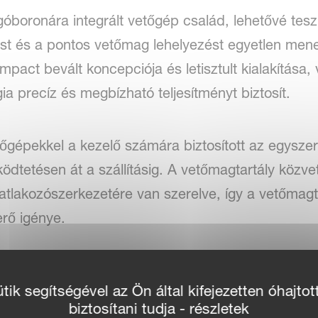
rgóboronára integrált vetőgép család, lehetővé tes
tést és a pontos vetőmag lehelyezést egyetlen mene
mpact bevált koncepciója és letisztult kialakítása,
gia precíz és megbízható teljesítményt biztosít.
őgépekkel a kezelő számára biztosított az egyszerű
ködtetésen át a szállításig. A vetőmagtartály közve
lakozószerkezetére van szerelve, így a vetőmagta
rő igénye.
őkészítés és precíz vetés a 
ik segítségével az Ön által kifejezetten óhajtot
éshozam érdekében.
biztosítani tudja - részletek