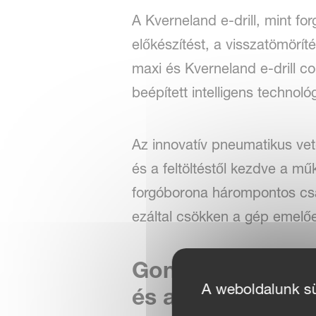
A Kverneland e-drill, mint fo
előkészítést, a visszatömörí
maxi és Kverneland e-drill co
beépített intelligens technoló
Az innovatív pneumatikus vet
és a feltöltéstől kezdve a mű
forgóborona hárompontos csat
ezáltal csökken a gép emelőe
Gondos magágy-el
A weboldalunk süt
és a magas term