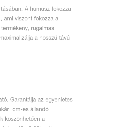
artásában. A humusz fokozza
z, ami viszont fokozza a
sa termékeny, rugalmas
 maximalizálja a hosszú távú
ató. Garantálja az egyenletes
 akár cm-es állandó
ak köszönhetően a