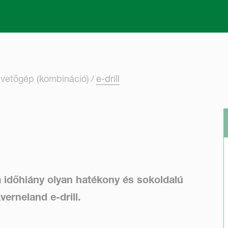
Skip to main content
vetőgép (kombináció)
e-drill
a időhiány olyan hatékony és sokoldalú
erneland e-drill.