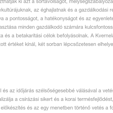
hatják ki azt a sortávolságot, mélységszabályozá
ykultúrájuknak, az éghajlatnak és a gazdálkodási 
ítva a pontosságot, a hatékonyságot és az egyenl
álasztása minden gazdálkodó számára kulcsfontoss
a és a betakarítási célok befolyásolnak. A Kverne
ott értéket kínál, két sorban lépcsőzetesen elhelye
és az időjárás szélsőségesebbé válásával a vetés
zálja a csírázási sikert és a korai termésfejlődést
lőkészítés és az egy menetben történő vetés a fo