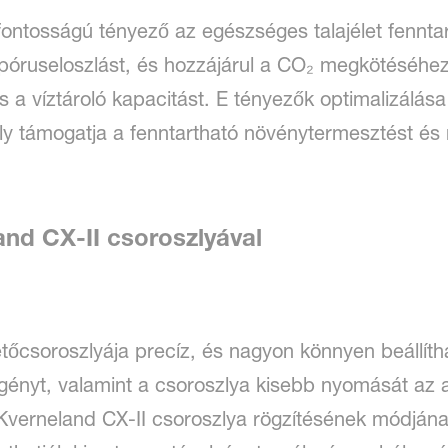
fontosságú tényező az egészséges talajélet fennt
ja a póruseloszlást, és hozzájárul a CO₂ megkötéséhe
s a víztároló kapacitást. E tényezők optimalizálá
mely támogatja a fenntartható növénytermesztést és
and CX-II csoroszlyával
etőcsoroszlyája precíz, és nagyon könnyen beállíth
igényt, valamint a csoroszlya kisebb nyomását az
Kverneland CX-II csoroszlya rögzítésének módján