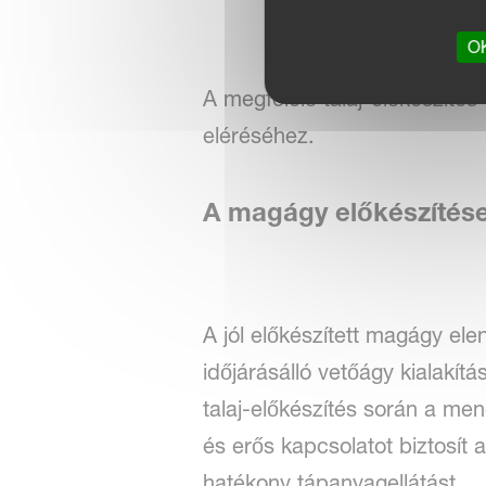
OK
A megfelelő talaj-előkészíté
eléréséhez.
A magágy előkészítése
A jól előkészített magágy el
időjárásálló vetőágy kialakít
talaj-előkészítés során a me
és erős kapcsolatot biztosít 
hatékony tápanyagellátást.