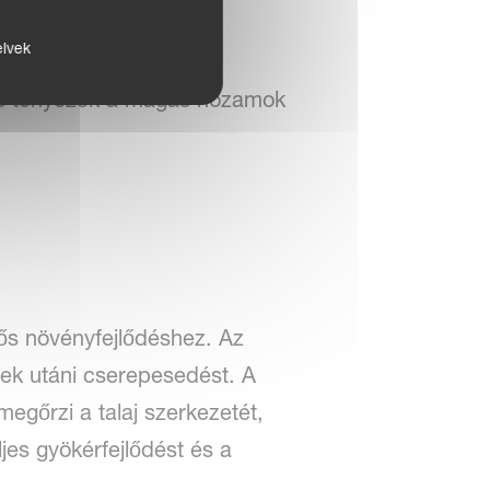
elvek
ikus tényezők a magas hozamok
rős növényfejlődéshez. Az
ések utáni cserepesedést. A
egőrzi a talaj szerkezetét,
ljes gyökérfejlődést és a