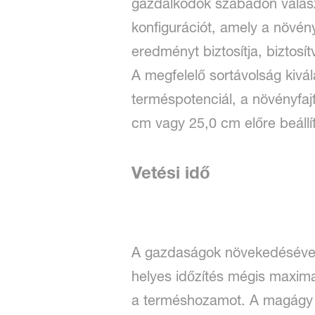
gazdálkodók szabadon választ
konfigurációt, amely a növén
eredményt biztosítja, biztos
A megfelelő sortávolság kiv
terméspotenciál, a növényfajt
cm vagy 25,0 cm előre beállít
Vetési idő
A gazdaságok növekedésével 
helyes időzítés mégis maximali
a terméshozamot. A magágy e