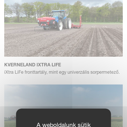
KVERNELAND IXTRA LIFE
iXtra LiFe fronttartály, mint egy univerzális sorpermetező.
A weboldalunk sütik