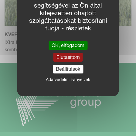
segítségével az Ön által
kifejezetten óhajtott
szolgáltatásokat biztosítani
tudja - részletek
KVERNELAND IXTRA
iXtra fronttartály iXter B függesztett permetezővel
OK, elfogadom
kombinálva.
Elutasítom
Beállítások
Adatvédelmi irányelvek