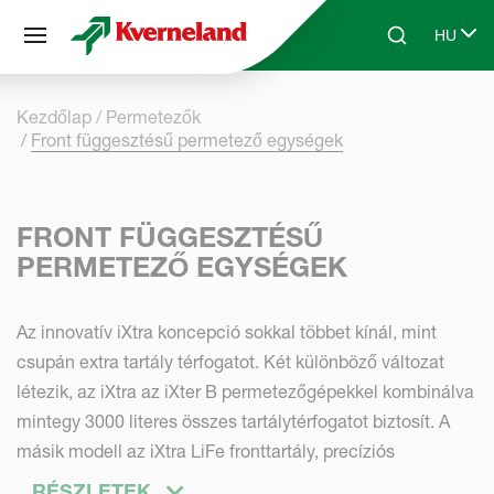
Süti preferenciák
HU
Skip to main content
Search
Select 
Kezdőlap
Permetezők
Front függesztésű permetező egységek
FRONT FÜGGESZTÉSŰ
PERMETEZŐ EGYSÉGEK
Az innovatív iXtra koncepció sokkal többet kínál, mint
csupán extra tartály térfogatot. Két különböző változat
létezik, az iXtra az iXter B permetezőgépekkel kombinálva
mintegy 3000 literes összes tartálytérfogatot biztosít. A
másik modell az iXtra LiFe fronttartály, precíziós
vetőgéppel kombinálva, folyékony műtrágya kijuttatására
RÉSZLETEK