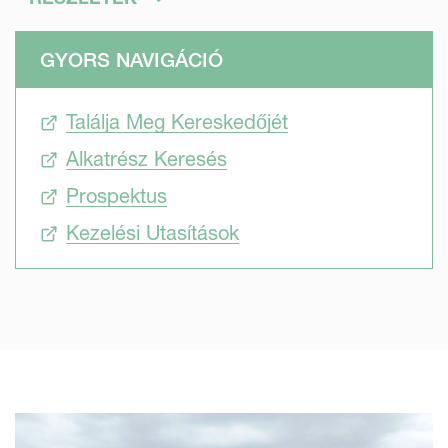
használható a vetés során, a gyorsabb kelés érdekében.
GYORS NAVIGÁCIÓ
Találja Meg Kereskedőjét
Alkatrész Keresés
Prospektus
Kezelési Utasítások