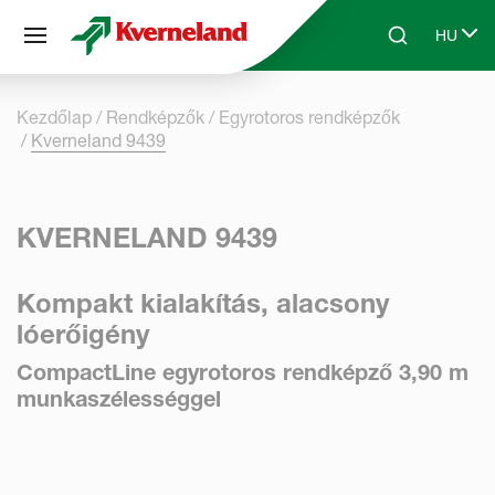
Süti preferenciák
HU
Skip to main content
Search
Select 
Kezdőlap
Rendképzők
Egyrotoros rendképzők
Kverneland 9439
KVERNELAND 9439
Kompakt kialakítás, alacsony
lóerőigény
CompactLine egyrotoros rendképző 3,90 m
munkaszélességgel