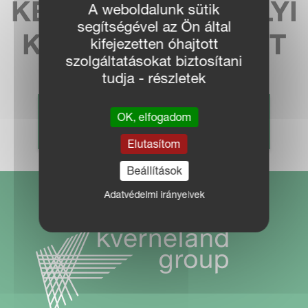
KERESSE MEG HELYI
A weboldalunk sütik
segítségével az Ön által
KÉPVISELETÜNKET
kifejezetten óhajtott
szolgáltatásokat biztosítani
tudja - részletek
OK, elfogadom
KERESKEDŐ KERESÉS
Elutasítom
Beállítások
Adatvédelmi irányelvek