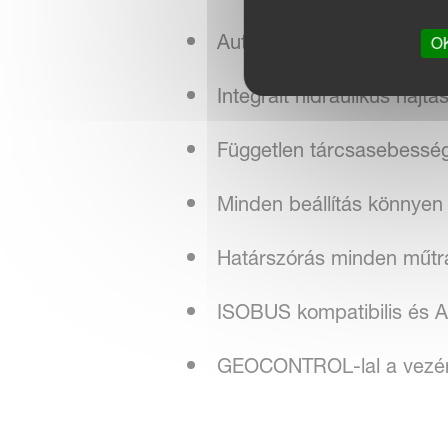
Automatikus tárcsa sebess
OK
Integrált hidraulikus hajtá
Független tárcsasebesség
Minden beállítás könnyen
Határszórás minden műtr
ISOBUS kompatibilis és A
GEOCONTROL-lal a vezér