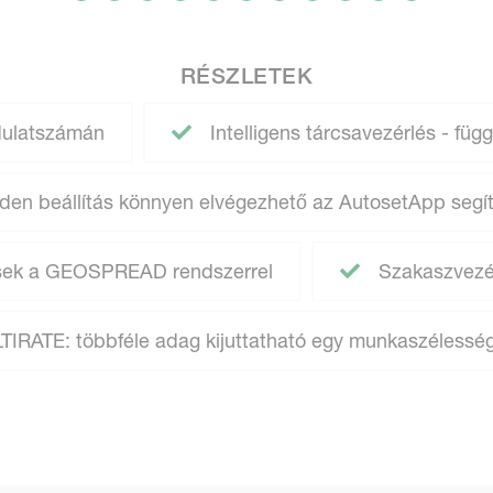
RÉSZLETEK
rdulatszámán
Intelligens tárcsavezérlés - füg
en beállítás könnyen elvégezhető az AutosetApp segí
ések a GEOSPREAD rendszerrel
Szakaszvezér
IRATE: többféle adag kijuttatható egy munkaszélesség