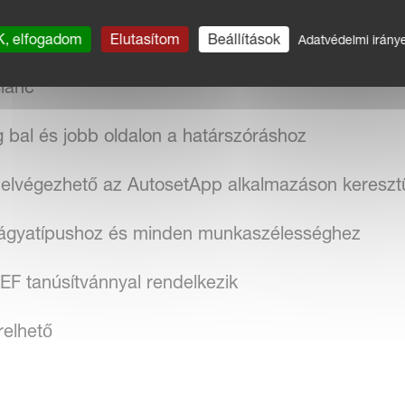
ég állítás
, elfogadom
Elutasítom
Beállítások
Adatvédelmi irány
slánc
 bal és jobb oldalon a határszóráshoz
 elvégezhető az AutosetApp alkalmazáson kereszt
ágyatípushoz és minden munkaszélességhez
EF tanúsítvánnyal rendelkezik
elhető