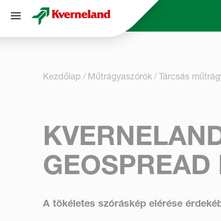
Süti preferenciák
Kezdőlap
Műtrágya­szórók
Tárcsás műtrág
KVERNELAND
GEOSPREAD 
A tökéletes szóráskép elérése érdeké