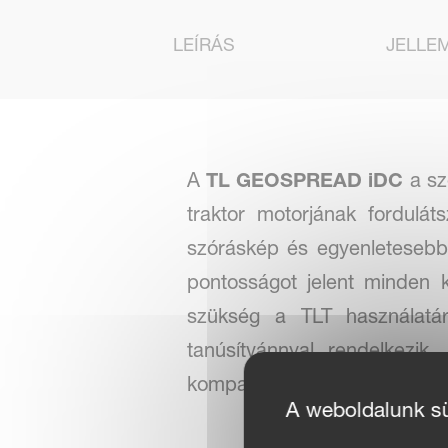
LEÍRÁS
JELLE
A
TL GEOSPREAD iDC
a sz
traktor motorjának fordulá
szóráskép és egyenletesebb 
pontosságot jelent minden 
szükség a TLT használat
tanúsítvánnyal rendelkezi
kompatibilis traktor termináll
A weboldalunk süt