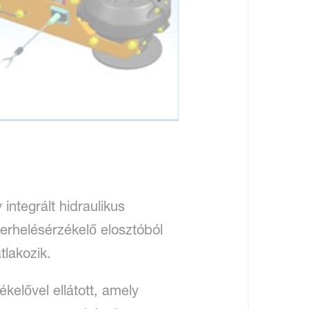
 integrált hidraulikus
terhelésérzékelő elosztóból
tlakozik.
kelővel ellátott, amely