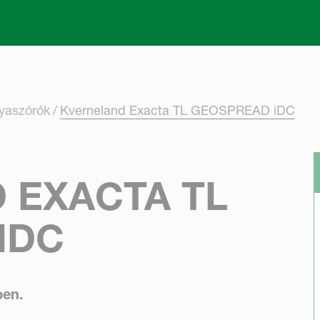
Skip to main content
ya­szórók
Kverneland Exacta TL GEOSPREAD iDC
 EXACTA TL
IDC
ben.