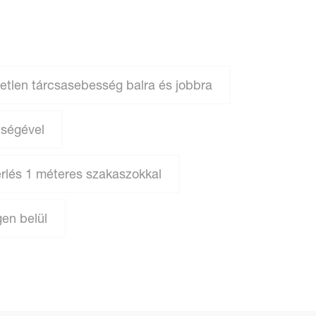
getlen tárcsasebesség balra és jobbra
tségével
lés 1 méteres szakaszokkal
en belül