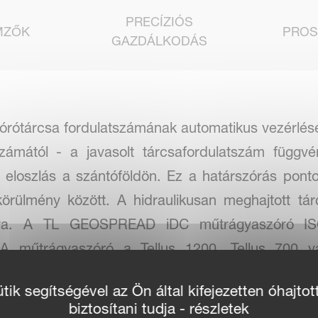
PRECÍZIÓS
MZŐK
PROS
GAZDÁLKODÁS
órótárcsa fordulatszámának automatikus vezérlését
tszámától - a javasolt tárcsafordulatszám függ
eloszlás a szántóföldön. Ez a határszórás pont
körülmény között. A hidraulikusan meghajtott tá
ára. A TL GEOSPREAD iDC műtrágyaszóró IS
k. A műtrágyaszóró a Tellus 1200, Tellus 70
al együtt működtethető.
ik segítségével az Ön által kifejezetten óhajtot
biztosítani tudja - részletek