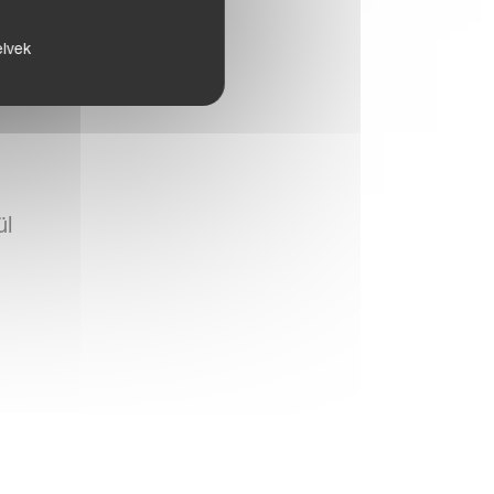
elvek
ül