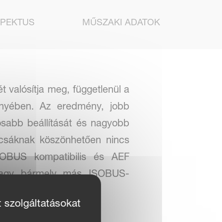
PEKTUS
MŰSZAKI ADATOK
 valósítja meg, függetlenül a
vényében. Az eredmény, jobb
osabb beállítását és nagyobb
rcsáknak köszönhetően nincs
OBUS kompatibilis és AEF
0 vagy bármely más ISOBUS-
t szolgáltatásokat