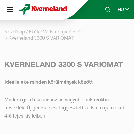
Süti preferenciák
HU
Skip to main content
Search
Select 
Kezdőlap
Ekék
Váltvaforgató ekék
Kverneland 3300 S VARIOMAT
KVERNELAND 3300 S VARIOMAT
Ideális eke minden körülmények között
Modern gazdálkodáshoz és nagyobb traktorokhoz
tervezték. Új generációs, függesztett váltva forgató ekék.
4-6 fejes kivitelben