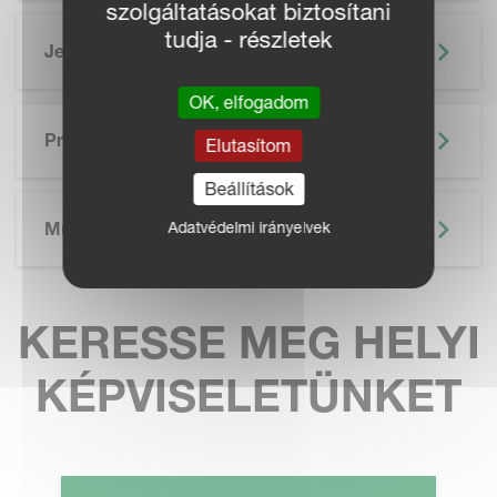
szolgáltatásokat biztosítani
tudja - részletek
Jellemzők
OK, elfogadom
SKIP BROCHURE
Prospektus
Elutasítom
Beállítások
Adatvédelmi irányelvek
Műszaki Adatok
KERESSE MEG HELYI
KÉPVISELETÜNKET