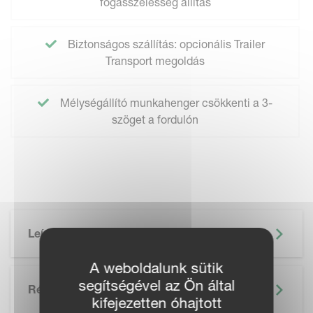
fogásszélesség állítás
Biztonságos szállítás: opcionális Trailer
Transport megoldás
Mélységállító munkahenger csökkenti a 3-
szöget a fordulón
Leírás
A weboldalunk sütik
segítségével az Ön által
Részletek
kifejezetten óhajtott