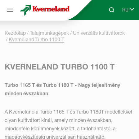
Süti preferenciák
HU
Skip to main content
Search
Select 
Kezdőlap
Talajmunkagépek
Univerzális kultivátorok
Kverneland Turbo 1100 T
KVERNELAND TURBO 1100 T
Turbo 1165 T és Turbo 1180 T - Nagy teljesítmény
minden évszakban
A Kverneland a Turbo 1165 T és Turbo 1180T modellekkel
olyan kultivátort kínál, amely minden évszakban,
mindenféle körülmények között, a tarlóhántástól a
magágykészítésig univerzálisan használható.