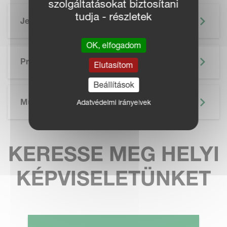
szolgáltatásokat biztosítani
tudja - részletek
Jellemzők
OK, elfogadom
SKIP BROCHURE
Prospektus
Elutasítom
Beállítások
Műszaki Adatok
Adatvédelmi irányelvek
KERESSE MEG HELYI
KÉPVISELETÜNKET