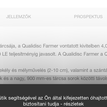
JELLEMZŐK
PROSPEKTUS
csája, a Qualidisc Farmer vontatott kivitelben 4,0
LE teljesítményig javasolt. A Qualidisc Farmer a 
sekély és mélyművelés (2-10 cm), valamint a szánt
 és a nagy, 900 mm-es tárcsa sorok közötti távo
 növények bedolgozásakor is.
ik segítségével az Ön által kifejezetten óhajtot
biztosítani tudja - részletek
közötti haladási sebességgel képes dolgozni, a m