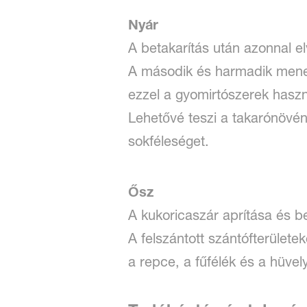
Nyár
A betakarítás után azonnal 
A második és harmadik menet
ezzel a gyomirtószerek haszn
Lehetővé teszi a takarónövénye
sokféleséget.
Ősz
A kukoricaszár aprítása és b
A felszántott szántófterület
a repce, a fűfélék és a hüve