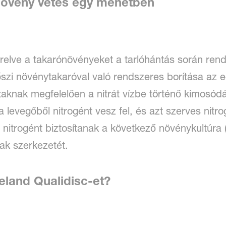
növény vetés egy menetben
zerelve a takarónövényeket a tarlóhántás során ren
őszi növénytakaróval való rendszeres borítása az 
rtaknak megfelelően a nitrát vízbe történő kimosódá
 levegőből nitrogént vesz fel, és azt szerves nitro
itrogént biztosítanak a következő növénykultúra (
nak szerkezetét.
eland Qualidisc-et?