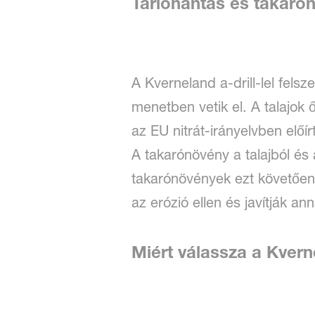
Tarlóhántás és takaró
A Kverneland a-drill-lel fels
menetben vetik el. A talajok 
az EU nitrát-irányelvben előí
A takarónövény a talajból és a
takarónövények ezt követően n
az erózió ellen és javítják an
Miért válassza a Kvern