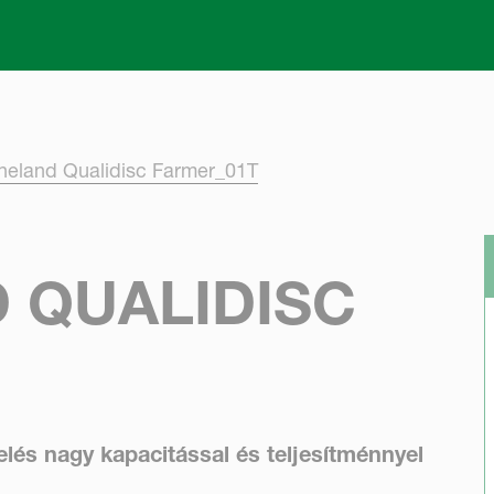
Skip to main content
neland Qualidisc Farmer_01T
 QUALIDISC
lés nagy kapacitással és teljesítménnyel