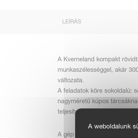
LEÍRÁS
A Kverneland kompakt rövidtár
munkaszélességgel, akár 300 
változata.
A feladatok köre sokoldalú: 
nagyméretű kúpos tárcsáknak
teljesítményt nyújt a köztes
A weboldalunk süt
A gép nagy, 12 és 20 km/óra 