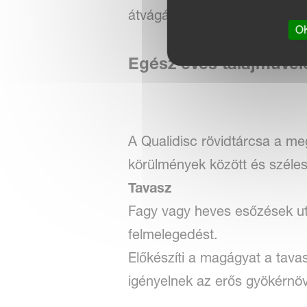
átvágást biztosítva, egyenle
OK
Egész éves talajművelé
A Qualidisc rövidtárcsa a meg
körülmények között és széles
Tavasz
Fagy vagy heves esőzések után 
felmelegedést.
Előkészíti a magágyat a tav
igényelnek az erős gyökérnö