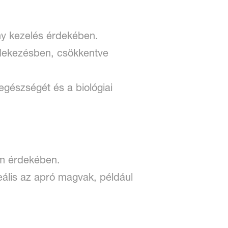
ny kezelés érdekében.
édekezésben, csökkentve
 egészségét és a biológiai
em érdekében.
eális az apró magvak, például