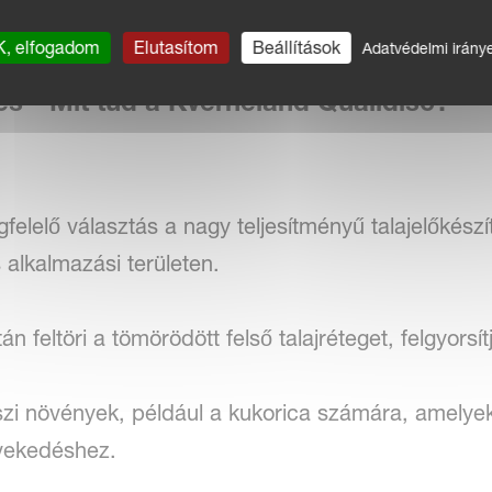
tes munkamélységgel, mindenféle körülmények közö
, elfogadom
Elutasítom
Beállítások
Adatvédelmi irány
s - Mit tud a Kverneland Qualidisc?
felelő választás a nagy teljesítményű talajelőkész
 alkalmazási területen.
feltöri a tömörödött felső talajréteget, felgyorsít
aszi növények, például a kukorica számára, amely
vekedéshez.