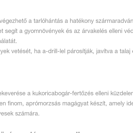
elvégezhető a tarlóhántás a hatékony szármaradvá
 segít a gyomnövények és az árvakelés elleni v
álatát.
k vetését, ha a-drill-lel párosítják, javítva a talaj
ekeverése a kukoricabogár-fertőzés elleni küzdel
eken finom, aprómorzsás magágyat készít, amely id
lyesek számára.