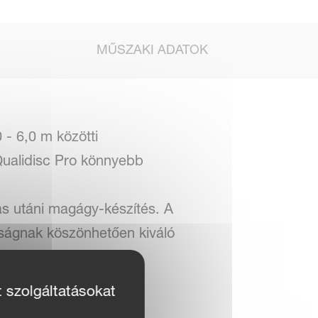
MŰSZAKI ADATOK
 - 6,0 m közötti
Qualidisc Pro könnyebb
ás utáni magágy-készítés. A
lságnak köszönhetően kiváló
t szolgáltatásokat
unkaszélességen teljes