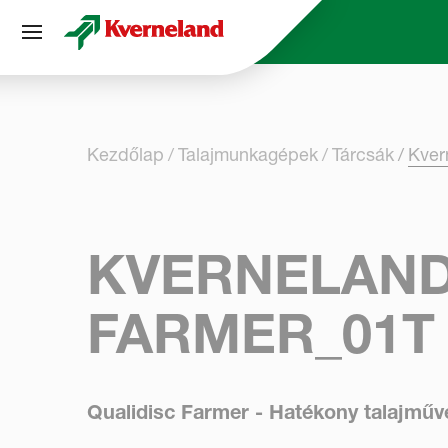
Süti preferenciák
Kezdőlap
Talajmunkagépek
Tárcsák
Kver
KVERNELAND
FARMER_01T
Qualidisc Farmer - Hatékony talajműve