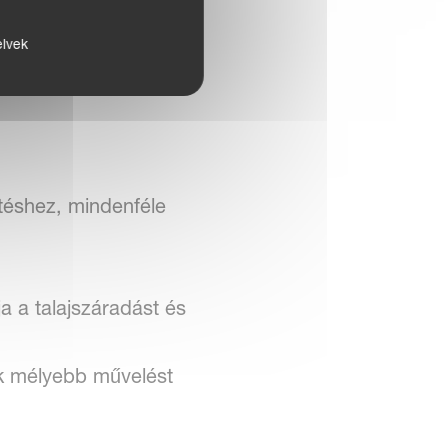
tt.
elvek
ítéshez, mindenféle
ja a talajszáradást és
ek mélyebb művelést