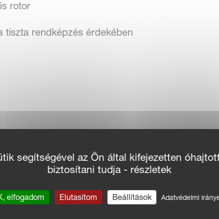
s rotor
ás a tiszta rendképzés érdekében
ik segítségével az Ön által kifejezetten óhajtot
biztosítani tudja - részletek
, elfogadom
Elutasítom
Beállítások
Adatvédelmi irány