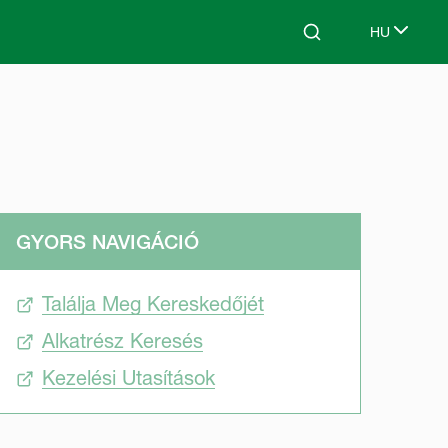
HU
Search
Select lang
GYORS NAVIGÁCIÓ
Találja Meg Kereskedőjét
Alkatrész Keresés
Kezelési Utasítások