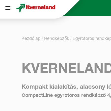
Süti preferenciák
Kezdőlap
Rendképzők
Egyrotoros rendké
KVERNELAND
Kompakt kialakítás, alacsony l
CompactLine egyrotoros rendképző 4