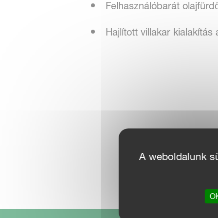
Felhasználóbarát olajfürdő
Hajlított villakar kialakít
A weboldalunk süt
OK