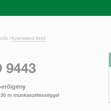
Skip to main content
pzők
Kverneland 9443
 9443
óerőigény
,30 m munkaszélességgel