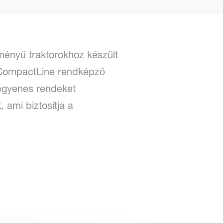
ményű traktorokhoz készült
d CompactLine rendképző
s egyenes rendeket
 ami biztosítja a