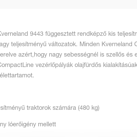
erneland 9443 függesztett rendképző kis teljesít
 nagy teljesítményű változatok. Minden Kvernelan
elszerelve azért,hogy nagy sebességnél is szellős é
ompactLine vezérlőpályák olajfürdős kialakításúak,
élettartamot.
jesítményű traktorok számára (480 kg)
ny lóerőigény mellett