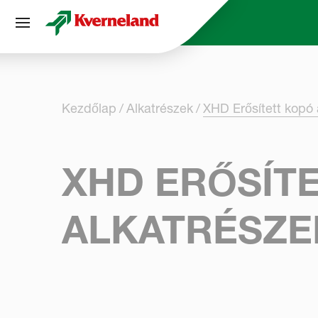
Süti preferenciák
Kezdőlap
Alkatrészek
XHD Erősített kopó 
XHD ERŐSÍT
ALKATRÉSZE