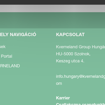
ELY NAVIGÁCIÓ
KAPCSOLAT
sek
Kverneland Group Hungári
HU-5000 Szolnok,
 Portal
Keszeg utca 4.
RNELAND
info.hungary@kverneland
om
Karrier
Csatlakozna csapatunk