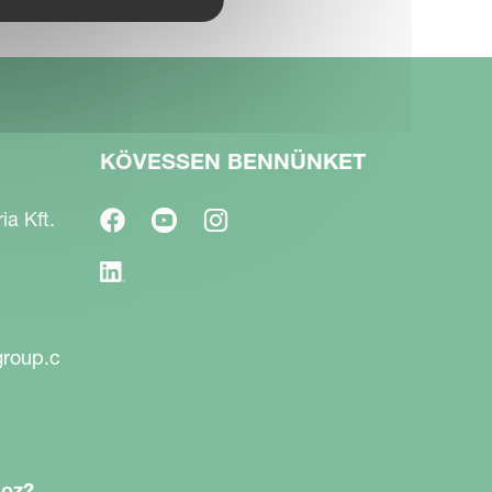
KÖVESSEN BENNÜNKET
a Kft.
group.c
hoz?