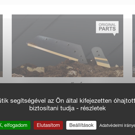
XHD KARBID ERŐSÍTETT EKE
ALKATRÉSZ
ik segítségével az Ön által kifejezetten óhajtot
e
biztosítani tudja - részletek
, elfogadom
Elutasítom
Beállítások
Adatvédelmi irány