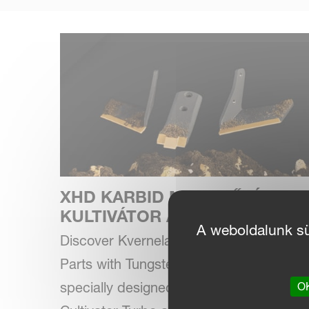
XHD KARBID MEGERŐSÍTETT
KULTIVÁTOR ALKATRÉSZEK
A weboldalunk süt
Discover Kverneland XHD Carbide Spar
Parts with Tungsten Carbide Tiles
OK
specially designed for your Kverneland