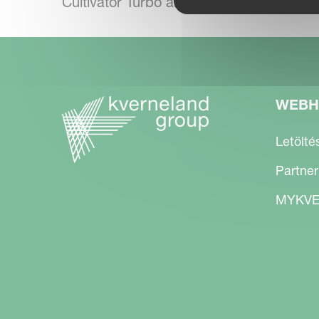
Cultivator Turbo and Enduro.
WEBH
Letölté
Partner
MYKVE