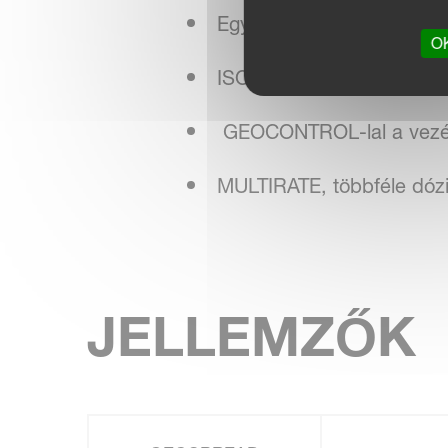
Egyedülálló GEOSPREAD r
OK
ISOBUS 11783 kompatibili
GEOCONTROL-lal a vezé
MULTIRATE, többféle dóz
JELLEMZŐK