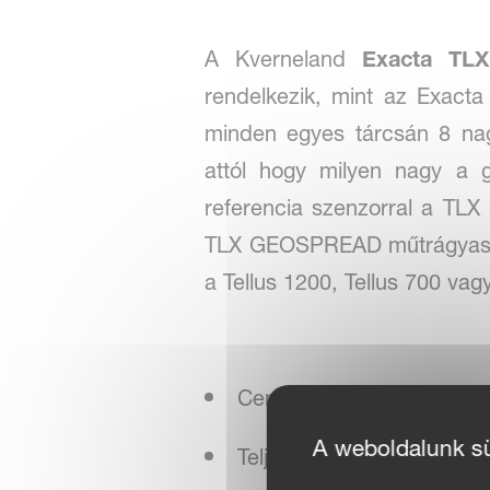
A Kverneland
Exacta T
rendelkezik, mint az Exact
minden egyes tárcsán 8 nagy
attól hogy milyen nagy a 
referencia szenzorral a T
TLX GEOSPREAD műtrágyaszór
a Tellus 1200, Tellus 700 va
CentreFlow szórási rends
A weboldalunk süt
Teljesen automatikus súl