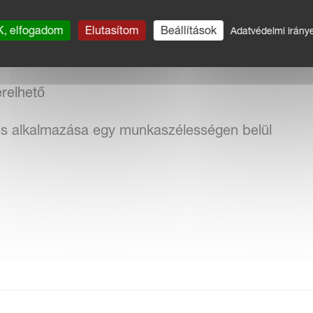
endszer két elektromos adagolóval
, elfogadom
Elutasítom
Beállítások
Adatvédelmi irány
s az egyszerű csatlakoztatáshoz és használathoz
relhető
is alkalmazása egy munkaszélességen belül