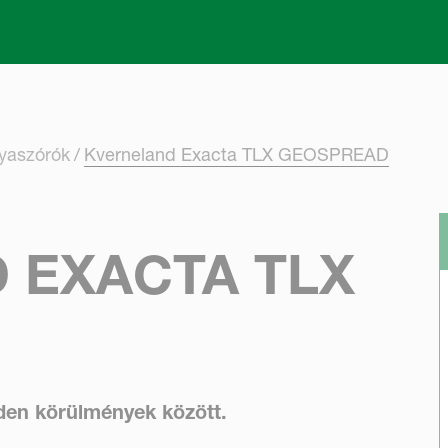
Skip to main content
ya­szórók
Kverneland Exacta TLX GEOSPREAD
 EXACTA TLX
en körülmények között.