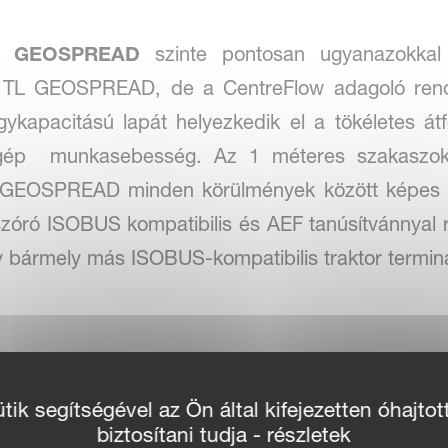
LX GEOSPREAD
szinte pontosan ugyanazokkal
a TL GEOSPREAD, de a CentreFlow adagoló rendsz
kapacitású lapát helyezkedik el a tökéletes át
gép munkasebesség. Az 1 méteres szakaszokk
LX GEOSPREAD minden körülmények között képes 
ó ISOBUS kompatibilis és AEF tanúsítvánnyal r
gy bármely más ISOBUS-kompatibilis traktor termin
zer
ik segítségével az Ön által kifejezetten óhajtot
ymérőrendszer egyedi referencia szenzorral
biztosítani tudja - részletek