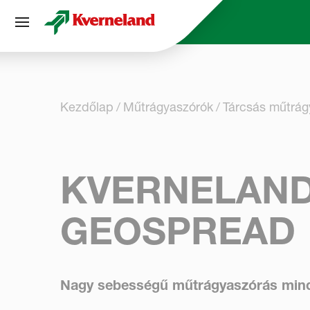
Süti preferenciák
Kezdőlap
Műtrágya­szórók
Tárcsás műtrág
KVERNELAND
GEOSPREAD
Nagy sebességű műtrágyaszórás mind