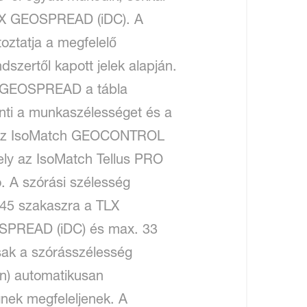
TLX GEOSPREAD (iDC). A
oztatja a megfelelő
zertől kapott jelek alapján.
 a GEOSPREAD a tábla
ti a munkaszélességet és a
AD az IsoMatch GEOCONTROL
ely az IsoMatch Tellus PRO
. A szórási szélesség
45 szakaszra a TLX
SPREAD (iDC) és max. 33
k a szórásszélesség
in) automatikusan
gnek megfeleljenek. A