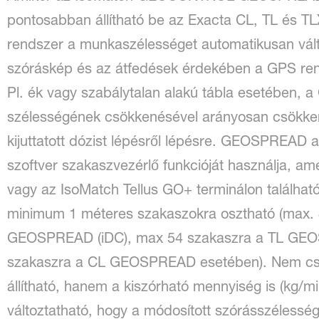
pontosabban állítható be az Exacta CL, TL és 
rendszer a munkaszélességet automatikusan vált
szóráskép és az átfedések érdekében a GPS rends
Pl. ék vagy szabálytalan alakú tábla esetében,
szélességének csökkenésével arányosan csökken
kijuttatott dózist lépésről lépésre. GEOSPRE
szoftver szakaszvezérlő funkcióját használja, am
vagy az IsoMatch Tellus GO+ terminálon található
minimum 1 méteres szakaszokra osztható (max. 
GEOSPREAD (iDC), max 54 szakaszra a TL GEO
szakaszra a CL GEOSPREAD esetében). Nem csa
állítható, hanem a kiszórható mennyiség is (kg/m
változtatható, hogy a módosított szórásszélessé