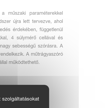
 a műszaki paraméterekkel
er újra lett tervezve, ahol
fedés érdekében, függetlenül
al, 4 súlymérő cellával és
nagy sebességű szórásra. A
endelkezik. A műtrágyaszóró
állal működtethető.
t szolgáltatásokat