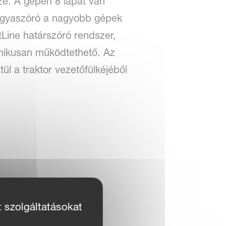
ze. A gépen 8 lapát van
ágyaszóró a nagyobb gépek
tLine határszóró rendszer,
onikusan működtethető. Az
l a traktor vezetőfülkéjéből
t szolgáltatásokat