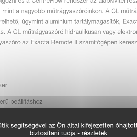
ozni és a CentreFlow rendszer az alapkivitel rés
y, mint a nagyobb műtrágyaszóróinkon. A CL műtr
erelhető, úgymint alumínium tartálymagasítók, Exac
tás. A CL műtrágyaszóró hidraulikusan vagy elektr
aszóró az Exacta Remote II számítógépen keresztü
zer
erű beállításhoz
ik segítségével az Ön által kifejezetten óhajtot
biztosítani tudja - részletek
s kiegészítők az igényeknek megfelelően