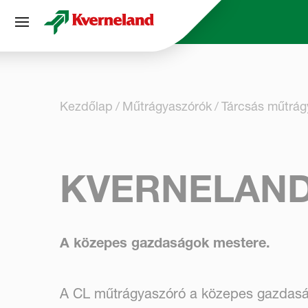
Süti preferenciák
Kezdőlap
Műtrágya­szórók
Tárcsás műtrág
KVERNELAND
A közepes gazdaságok mestere.
A CL műtrágyaszóró a közepes gazdasá