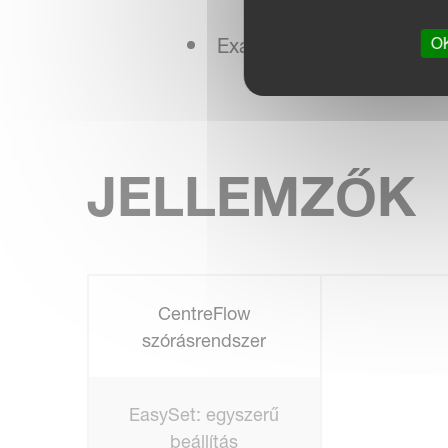
OK
Exacta Remote Control II 
JELLEMZŐK
CentreFlow
szórásrendszer
EasySet: egyszerű
beállítás