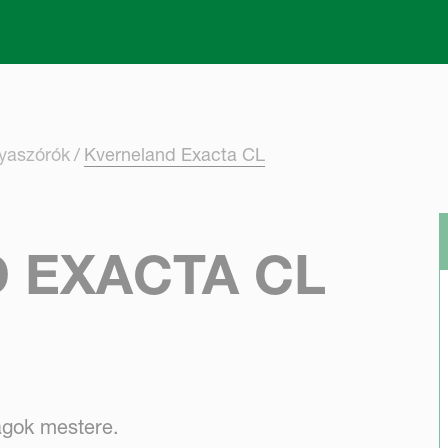
Skip to main content
ya­szórók
Kverneland Exacta CL
 EXACTA CL
gok mestere.