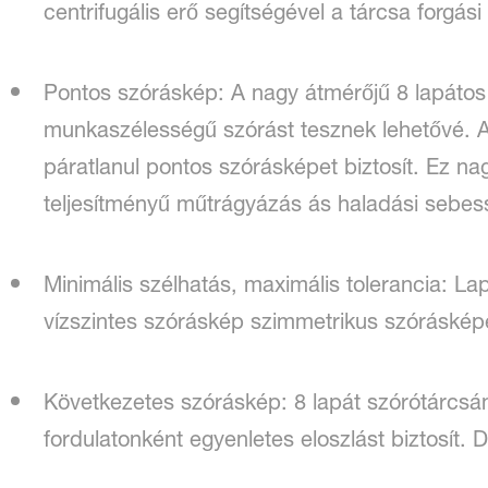
centrifugális erő segítségével a tárcsa forgás
Pontos szóráskép: A nagy átmérőjű 8 lapátos
munkaszélességű szórást tesznek lehetővé. 
páratlanul pontos szórásképet biztosít. Ez na
teljesítményű műtrágyázás ás haladási sebes
Minimális szélhatás, maximális tolerancia: La
vízszintes szóráskép szimmetrikus szóráskép
Következetes szóráskép: 8 lapát szórótárcsán
fordulatonként egyenletes eloszlást biztosít.