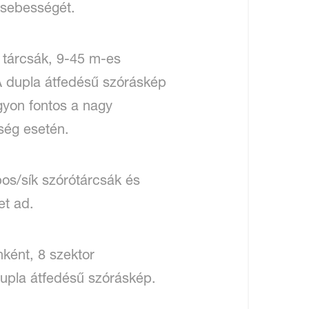
i sebességét.
 tárcsák, 9-45 m-es
A dupla átfedésű szóráskép
gyon fontos a nagy
ség esetén.
pos/sík szórótárcsák és
et ad.
ként, 8 szektor
 Dupla átfedésű szóráskép.