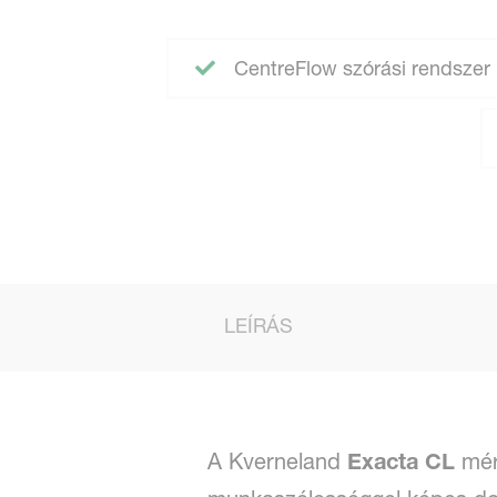
CentreFlow szórási rendszer
LEÍRÁS
A Kverneland
Exacta CL
mér