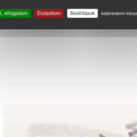
, elfogadom
Elutasítom
Beállítások
a traktor kabinból való vezérléshez
Adatvédelmi irány