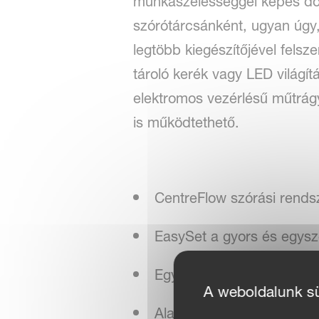
munkaszélességgel képes dolg
szórótárcsánként, ugyan úg
legtöbb kiegészítőjével felsz
tároló kerék vagy LED világí
elektromos vezérlésű műtrágy
is működtethető.
CentreFlow szórási rends
EasySet a gyors és egysz
Egyszerű határszórás
A weboldalunk süt
Alapkivitelű és opcionáli