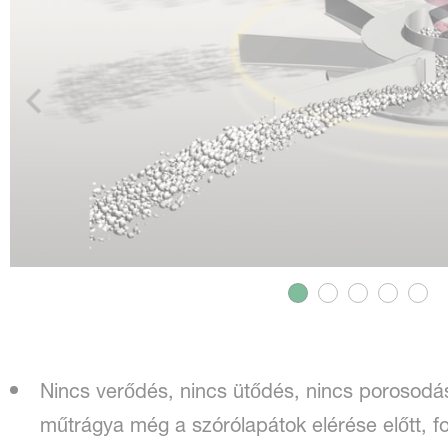
Nincs verődés, nincs ütődés, nincs porosodás:
műtrágya még a szórólapátok elérése előtt, fo