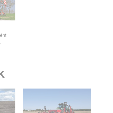
énti
,
K