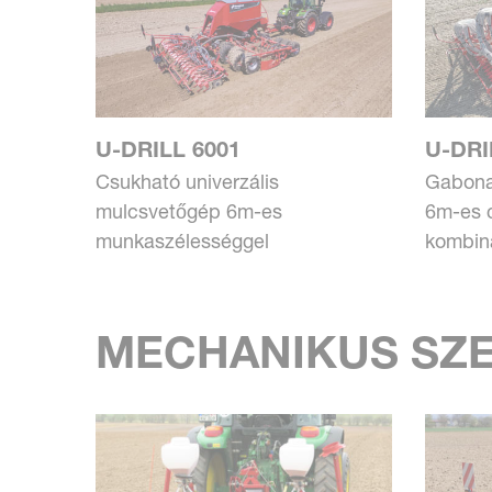
U-DRILL 6001
U-DRI
Csukható univerzális
Gabona 
mulcsvetőgép 6m-es
6m-es 
munkaszélességgel
kombin
MECHANIKUS SZ