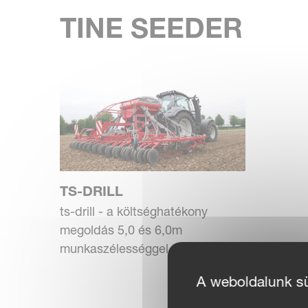
TINE SEEDER
TS-DRILL
ts-drill - a költséghatékony
megoldás 5,0 és 6,0m
munkaszélességgel
A weboldalunk süt