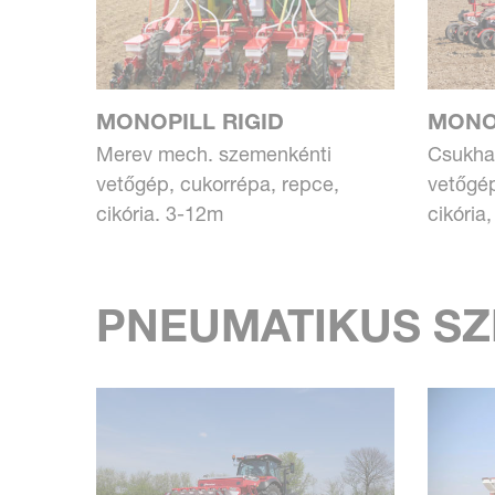
MONOPILL RIGID
MONO
Merev mech. szemenkénti
Csukha
vetőgép, cukorrépa, repce,
vetőgép
cikória. 3-12m
cikória
PNEUMATIKUS S