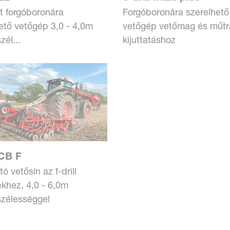
lt forgóboronára
Forgóboronára szerelhető
ető vetőgép 3,0 - 4,0m
vetőgép vetőmag és műt
él...
kijuttatáshoz
 CB F
ó vetősín az f-drill
khez, 4,0 - 6,0m
zélességgel