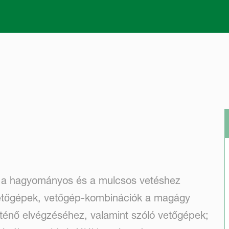
Skip to main content
l a hagyományos és a mulcsos vetéshez
 vetőgépek, vetőgép-kombinációk a magágy
rténő elvégzéséhez, valamint szóló vetőgépek;