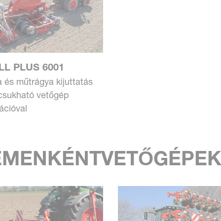
LL PLUS 6001
és műtrágya kijuttatás
csukható vetőgép
ációval
EMENKÉNT­VETŐGÉPE