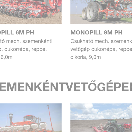
PILL 6M PH
MONOPILL 9M PH
tó mech. szemenkénti
Csukható mech. szemenk
, cukorrépa, repce,
vetőgép cukorrépa, repce
, 6,0m
cikória, 9,0m
ZEMENKÉNT­VETŐGÉPE