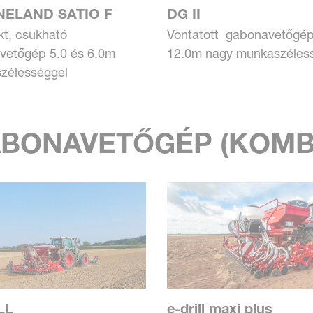
NELAND SATIO F
DG II
t, csukható
Vontatott gabonavetőgép
vetőgép 5.0 és 6.0m
12.0m nagy munkaszéles
zélességgel
BONAVETŐGÉP (KOMB
LL
e-drill maxi plus