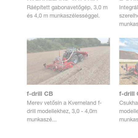
Ráépített gabonavetőgép, 3,0 m
Integrá
és 4,0 m munkaszélességgel.
szerelh
munkasz
f-drill CB
f-drill
Merev vetősín a Kverneland f-
Csukhat
drill modellekhez, 3,0 - 4,0m
modelle
munkaszé...
munkas