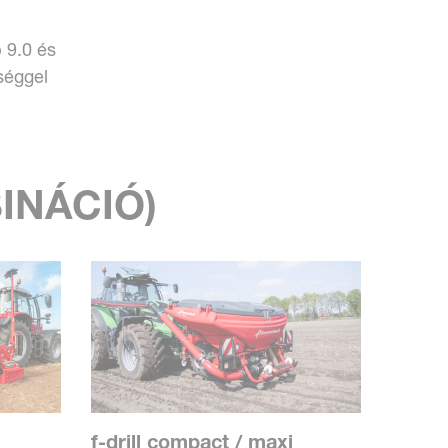
 9.0 és
séggel
INÁCIÓ)
f-drill compact / maxi