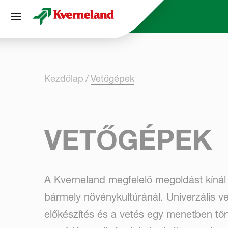
Süti preferenciák
Kezdőlap
Vetőgépek
VETŐGÉPEK
A Kverneland megfelelő megoldást kíná
bármely növénykultúránál. Univerzális
előkészítés és a vetés egy menetben tö