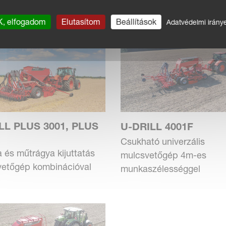
NA­VETŐGÉPEK
, elfogadom
Elutasítom
Beállítások
Adatvédelmi irány
LL PLUS 3001, PLUS
U-DRILL 4001F
Csukható univerzális
és műtrágya kijuttatás
mulcsvetőgép 4m-es
vetőgép kombinációval
munkaszélességgel