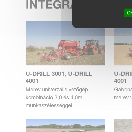
INTEGRÁLT GABO
OK
U-DRILL 3001, U-DRILL
U-DRI
4001
4001
Merev univerzális vetőgép
Gabona 
kombináció 3,0 és 4,0m
merev 
munkaszélességgel