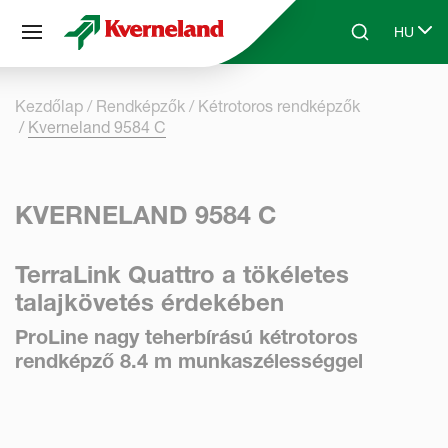
Süti preferenciák
HU
Skip to main content
Search
Select 
Kezdőlap
Rendképzők
Kétrotoros rendképzők
Kverneland 9584 C
KVERNELAND 9584 C
TerraLink Quattro a tökéletes
talajkövetés érdekében
ProLine nagy teherbírású kétrotoros
rendképző 8.4 m munkaszélességgel