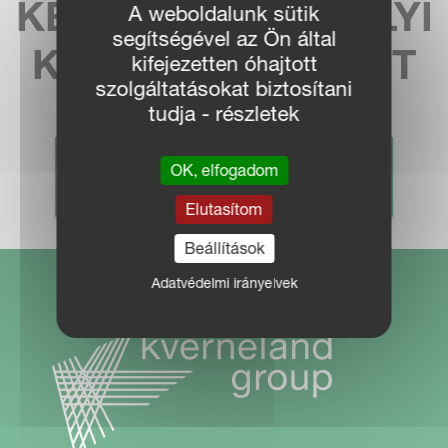
KERESSE MEG HELYI
A weboldalunk sütik
segítségével az Ön által
KÉPVISELETÜNKET
kifejezetten óhajtott
szolgáltatásokat biztosítani
tudja - részletek
OK, elfogadom
KERESKEDŐ KERESÉS
Elutasítom
Beállítások
Adatvédelmi irányelvek