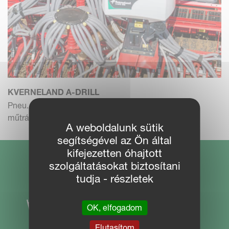
KVERNELAND A-DRILL
Pneu. vetőegység takarónövényényekhez vagy
műtrágyához, 200 v...
A weboldalunk sütik
segítségével az Ön által
kifejezetten óhajtott
szolgáltatásokat biztosítani
tudja - részletek
OK, elfogadom
Elutasítom