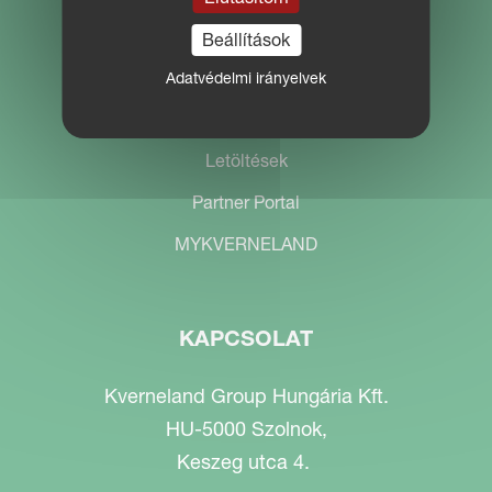
Beállítások
Adatvédelmi irányelvek
WEBHELY NAVIGÁCIÓ
Letöltések
Partner Portal
MYKVERNELAND
KAPCSOLAT
Kverneland Group Hungária Kft.
HU-5000 Szolnok,
Keszeg utca 4.