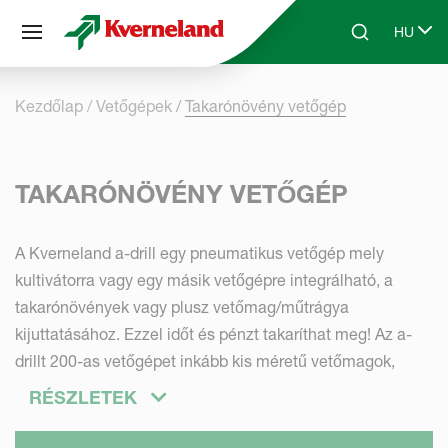
Süti preferenciák
HU
Skip to main content
Search
Select 
Kezdőlap
Vetőgépek
Takarónövény vetőgép
TAKARÓNÖVÉNY VETŐGÉP
A Kverneland a-drill egy pneumatikus vetőgép mely
kultivátorra vagy egy másik vetőgépre integrálható, a
takarónövények vagy plusz vetőmag/műtrágya
kijuttatásához. Ezzel időt és pénzt takaríthat meg! Az a-
drillt 200-as vetőgépet inkább kis méretű vetőmagok,
alacsony dózisú vetéséhez használják, míg az a-drill 500-
RÉSZLETEK
ast, nagyobb dózisú vetésnél részesítik előnyben.