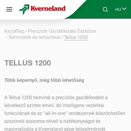
Süti preferenciák
HU
Skip to main content
Search
Select 
Kezdőlap
Precíziós Gazdálkodás Eszközei
Terminálok és tartozékok
Tellus 1200
TELLUS 1200
Több képernyő, még több lehetőség
A Tellus 1200 terminál a precíziós gazdálkodást a
következő szintre emeli. Az intelligens vezérlési
funkcióknak és az "all-in-one" rendszernek köszönhetően
szezonról szezonra növeli a hatékonyságot és
maximalizálja a Kverneland gépe teljesítményét.