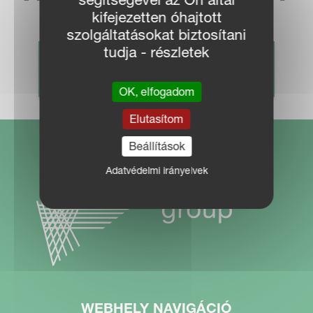
kifejezetten óhajtott
szolgáltatásokat biztosítani
tudja - részletek
KERESKEDŐ KERESÉS
OK, elfogadom
Elutasítom
Beállítások
Adatvédelmi irányelvek
WEBHELY NAVIGÁCIÓ