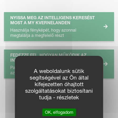
NYISSA MEG AZ INTELLIGENS KERESÉST
MOST A MY KVERNELANDEN
Használja fényképét, hogy azonnal
megtalálja a megfelelő részt
FEDEZZE FEL, HOGYAN MŰKÖDIK AZ
INTELLIGENS KERESÉS
Parancsikon az alkatrészek könnyebb
A weboldalunk sütik
azonosításához
segítségével az Ön által
kifejezetten óhajtott
szolgáltatásokat biztosítani
tudja - részletek
OK, elfogadom