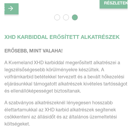
RÉSZLETEK
EK
XHD KARBIDDAL ERŐSÍTETT ALKATRÉSZEK
ERŐSEBB, MINT VALAHA!
A Kverneland XHD karbiddal megerősített alkatrészei a
legszélsőségesebb körülményekre készültek. A
volfrámkarbid betétekkel tervezett és a bevált hőkezelési
eljárásunkkal támogatott alkatrészek kivételes tartósságot
és ellenállóképességet biztosítanak.
A szabványos alkatrészeknél lényegesen hosszabb
élettartamukkal az XHD karbid alkatrészek segítenek
csökkenteni az állásidőt és az általános üzemeltetési
költségeket.