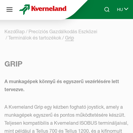
Süti preferenciák
HU
Skip to main content
Search
Select 
Kezdőlap
Precíziós Gazdálkodás Eszközei
Terminálok és tartozékok
Grip
GRIP
A munkagépek könnyű és egyszerű vezérlésére lett
tervezve.
A Kverneland Grip egy kézben fogható joystick, amely a
munkagépek egyszerű és pontos működtetésére készült.
Teljesen kompatibilis a Kverneland ISOBUS termináljaival,
mint például a Tellus 700 és Tellus 1200, és a kifinomult