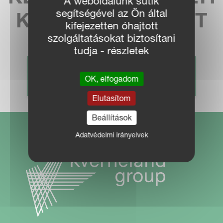
A weboldalunk sütik
segítségével az Ön által
KÉPVISELETÜNKET
kifejezetten óhajtott
szolgáltatásokat biztosítani
tudja - részletek
KERESKEDŐ KERESÉS
OK, elfogadom
Elutasítom
Beállítások
Adatvédelmi irányelvek