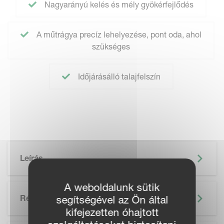
Nagyarányú kelés és mély gyökérfejlődés
A műtrágya precíz lehelyezése, pont oda, ahol
szükséges
Időjárásálló talajfelszín
Leírás
A weboldalunk sütik
Részletek
segítségével az Ön által
kifejezetten óhajtott