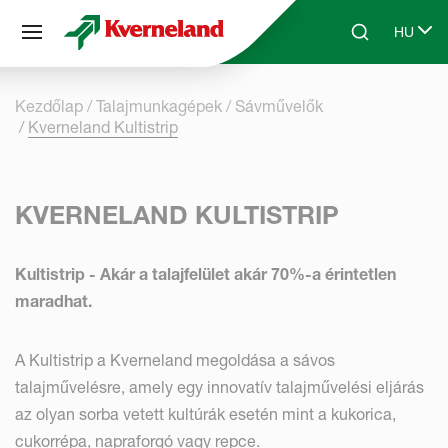
Süti preferenciák
HU
Skip to main content
Search
Select 
Kezdőlap
Talajmunkagépek
Sávművelők
Kverneland Kultistrip
KVERNELAND KULTISTRIP
Kultistrip - Akár a talajfelület akár 70%-a érintetlen
maradhat.
A Kultistrip a Kverneland megoldása a sávos
talajművelésre, amely egy innovatív talajművelési eljárás
az olyan sorba vetett kultúrák esetén mint a kukorica,
cukorrépa, napraforgó vagy repce.