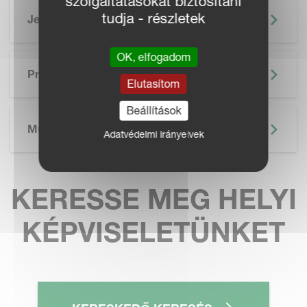
szolgáltatásokat biztosítani
tudja - részletek
Jellemzők
OK, elfogadom
SKIP BROCHURE
Prospektus
Elutasítom
Beállítások
Műszaki Adatok
Adatvédelmi irányelvek
KERESSE MEG HELYI
KÉPVISELETÜNKET