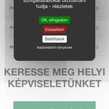
szolgáltatásokat biztosítani
tudja - részletek
Precíziós Gazdálkodás
OK, elfogadom
SKIP BROCHURE
Prospektus
Elutasítom
Beállítások
Műszaki Adatok
Adatvédelmi irányelvek
KERESSE MEG HELYI
KÉPVISELETÜNKET