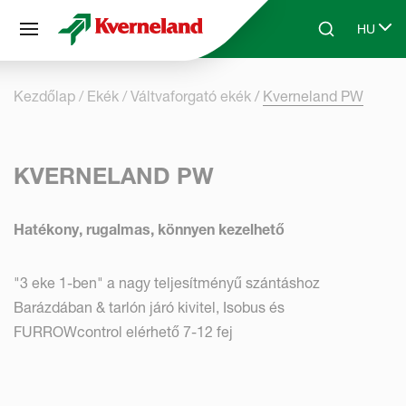
Süti preferenciák
HU
Skip to main content
Search
Select 
Kezdőlap
Ekék
Váltvaforgató ekék
Kverneland PW
KVERNELAND PW
Hatékony, rugalmas, könnyen kezelhető
"3 eke 1-ben" a nagy teljesítményű szántáshoz
Barázdában & tarlón járó kivitel, Isobus és
FURROWcontrol elérhető 7-12 fej