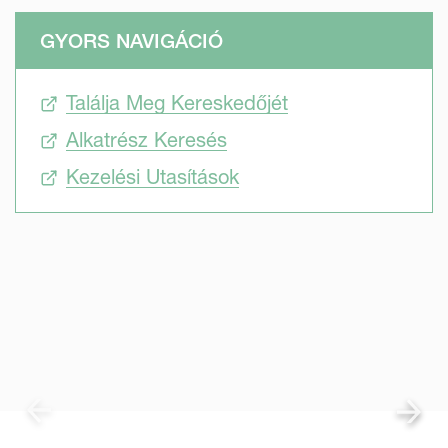
GYORS NAVIGÁCIÓ
Találja Meg Kereskedőjét
Alkatrész Keresés
Kezelési Utasítások
SKIP VIDEO
S